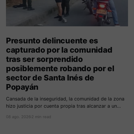
Presunto delincuente es
capturado por la comunidad
tras ser sorprendido
posiblemente robando por el
sector de Santa Inés de
Popayán
Cansada de la inseguridad, la comunidad de la zona
hizo justicia por cuenta propia tras alcanzar a un
sujeto señalado de robar por esta sector de la
08 ago. 2026
2 min read
comuna cuatro. La gente pedía que lo incineraran,
como pasó con la moto que al parecer usaba para