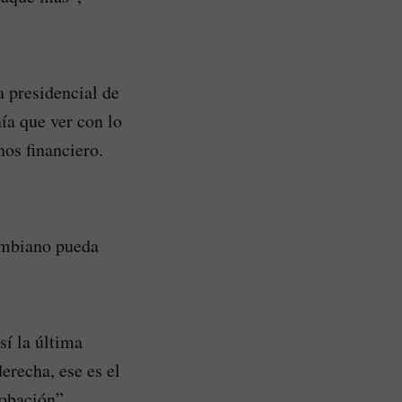
a presidencial de
ía que ver con lo
os financiero.
ombiano pueda
í la última
erecha, ese es el
robación”,