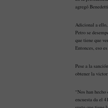
agregó Benedetti
Adicional a ello
Petro se desempe
que tiene que ve
Entonces, eso es
Pese a la sanció
obtener la victor
“Nos han hecho d
encuesta da el 41
susto que tiene 