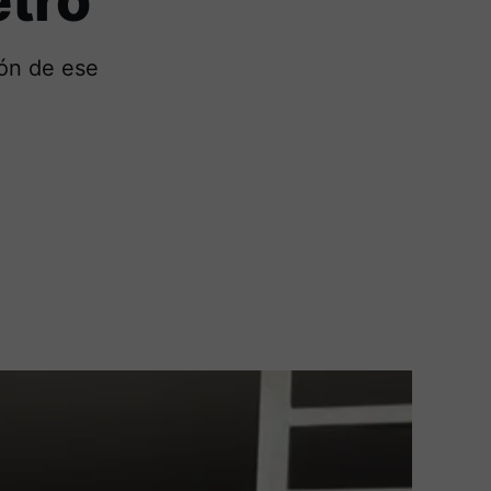
tro
ión de ese