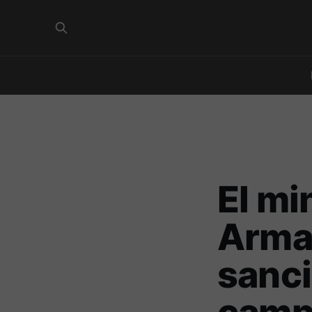
El min
Arman
sanci