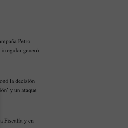
campaña Petro
 irregular generó
ionó la decisión
ión’ y un ataque
a Fiscalía y en