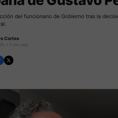
aña de Gustavo Pe
acción del funcionario de Gobierno tras la decis
al.
ro Cortes
025
•
5 min read