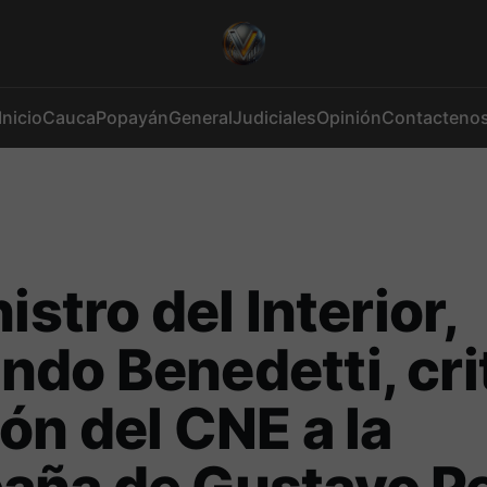
Inicio
Cauca
Popayán
General
Judiciales
Opinión
Contacteno
istro del Interior,
do Benedetti, cri
ón del CNE a la