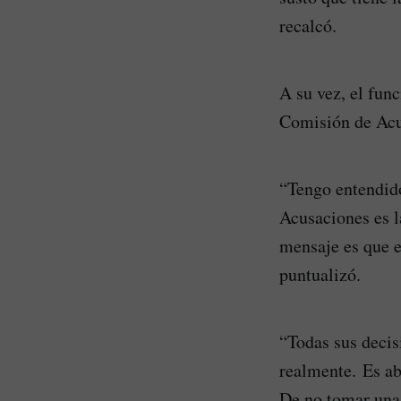
recalcó.
A su vez, el func
Comisión de Acu
“Tengo entendido
Acusaciones es l
mensaje es que e
puntualizó.
“Todas sus decis
realmente. Es ab
De no tomar una 