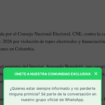
da por el Consejo Nacional Electoral, CNE, contra la 
- 2026 por violación de topes electorales y financiación
iones en Colombia.
 el ministro del Interior, Armando Benedetti, que cuest
×
órgano electoral, al considerarlo como una ‘animadvers
ÚNETE A NUESTRA COMUNIDAD EXCLUSIVA
 del actual mandatario de los colombianos.
¿Quieres estar siempre informado y no perderte
ninguna primicia? Sé parte de la conversación en
rdo con esa decisión. Se respetará y se investigará en l
nuestro grupo oficial de WhatsApp.