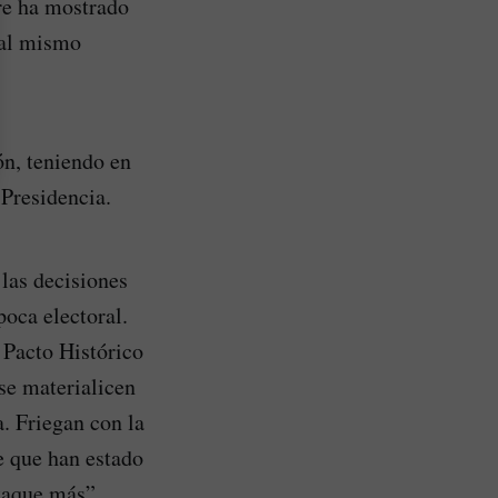
re ha mostrado
 al mismo
ón, teniendo en
 Presidencia.
 las decisiones
oca electoral.
 Pacto Histórico
se materialicen
a. Friegan con la
e que han estado
ataque más”,