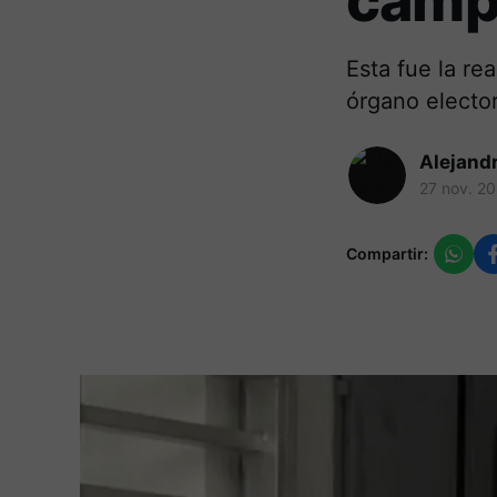
camp
Esta fue la re
órgano elector
Alejand
27 nov. 2
Compartir: