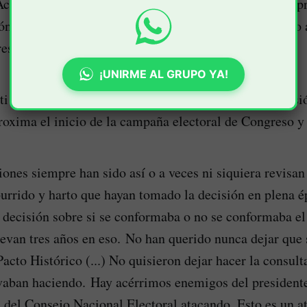
Acusaciones, pero el Consejo Nacional Electoral siemp
n a todo lo que tenga que ver con el Pacto Histórico o
esó el jefe de cartera en una rueda de prensa.
¡UNIRME AL GRUPO YA!
ti cuestionó que los magistrados que tomaron la decisi
roxima el inicio de la campaña electoral de Congreso y
iones siempre han sido así o a veces ni siquiera revisan
urrido y harto que hayan tomado la decisión en plena ép
decisión sobre si se conformaba o no se conformaba el
evan tres años en eso. No han querido nunca dejar que 
Pacto Histórico (...) No quisieron dejar hacer la consult
vaban haciendo. Hay acérrimos enemigos del president
a del Consejo Nacional Electoral atacando. Esto es un 