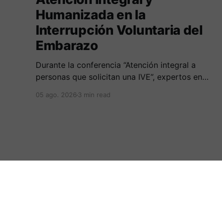
Humanizada en la
Interrupción Voluntaria del
Embarazo
Durante la conferencia “Atención integral a
personas que solicitan una IVE”, expertos en
salud, derecho y derechos humanos
05 ago. 2026
3 min read
compartieron sus conocimientos sobre cómo
abordar esta temática desde una perspectiva
multidimensional
:.Periodicovirtual.com.:
© 2026