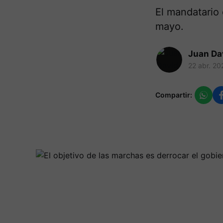
El mandatario 
mayo.
Juan Da
22 abr. 20
Compartir: