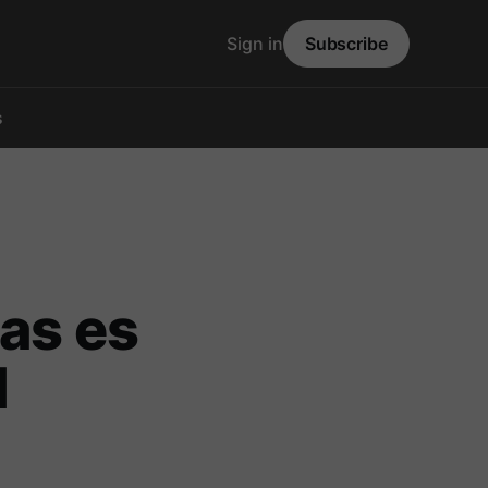
Sign in
Subscribe
s
has es
l