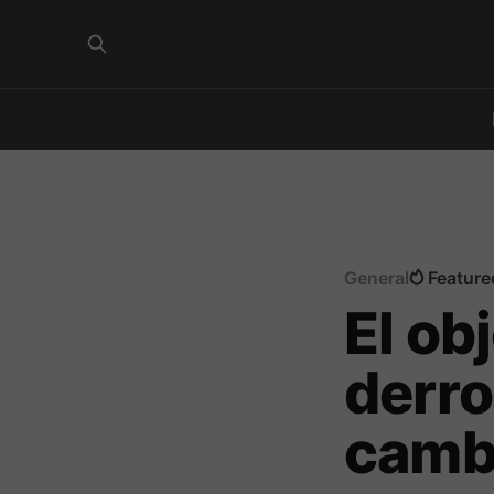
General
Feature
El ob
derro
cambi