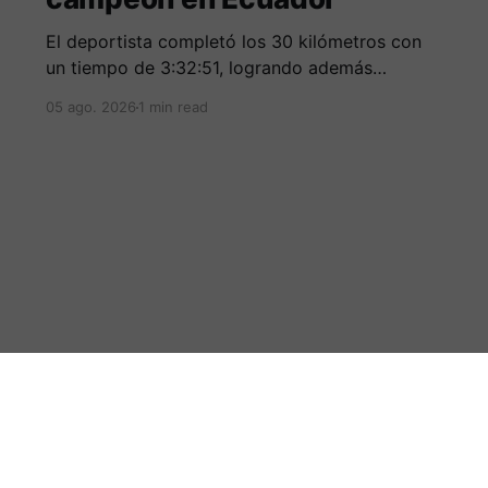
El deportista completó los 30 kilómetros con
un tiempo de 3:32:51, logrando además
destacarse entre los mejores corredores de la
05 ago. 2026
1 min read
clasificación general.