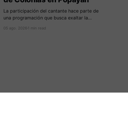
La participación del cantante hace parte de
una programación que busca exaltar la
diversidad cultural, las tradiciones y las
05 ago. 2026
1 min read
expresiones artísticas de distintas regiones del
país. D
Powered by Ghost