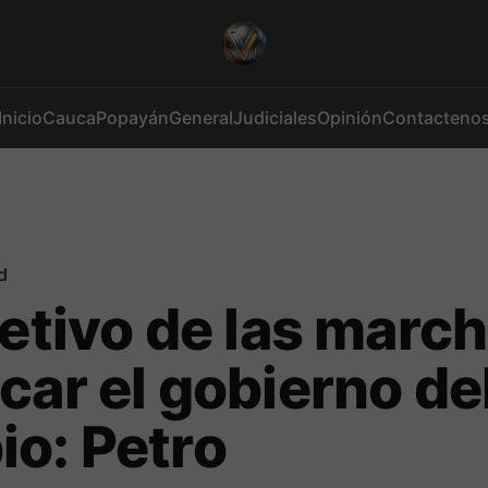
Inicio
Cauca
Popayán
General
Judiciales
Opinión
Contacteno
d
jetivo de las marc
car el gobierno de
o: Petro