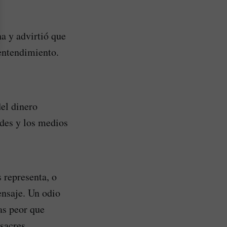
ha y advirtió que
 entendimiento.
el dinero
edes y los medios
 representa, o
ensaje. Un odio
as peor que
asacres