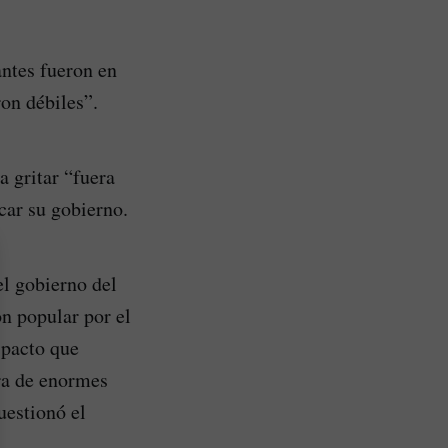
antes fueron en
on débiles”.
a gritar “fuera
ocar su gobierno.
el gobierno del
ón popular por el
 pacto que
ra de enormes
uestionó el