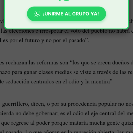
¡UNIRME AL GRUPO YA!
lvió a insinuar en que el golpe blando viene de la derec
 las elecciones e irrespetar el voto del pueblo no habrá
 es por el futuro y no por el pasado”.
es rechazan las reformas son “los que se creen dueños d
hazo para ganar clases medias se viste a través de las r
 seducción centrados en el odio y la mentira”
 guerrillero, dicen, o por su procedencia popular no nos
uierda no debe gobernar; es el odio el eje central del m
 que regrese al poder porque mataría mucha gente quiz
el pasado. Lo que añoran es la represión abierta, las m