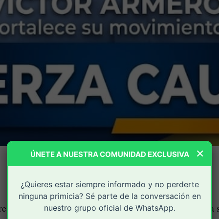
×
ÚNETE A NUESTRA COMUNIDAD EXCLUSIVA
¿Quieres estar siempre informado y no perderte
ninguna primicia? Sé parte de la conversación en
Norvey Yesid Conda
re, voluntaria e irrevocable" de
a s
nuestro grupo oficial de WhatsApp.