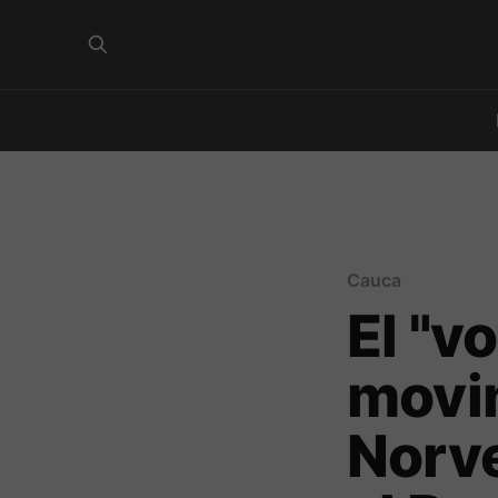
Cauca
El "v
movim
Norve