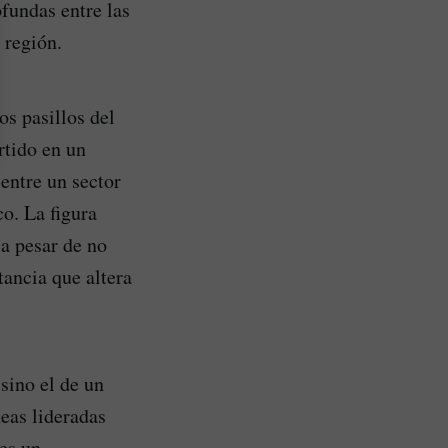
ofundas entre las
 región.
os pasillos del
rtido en un
 entre un sector
o. La figura
 a pesar de no
tancia que altera
sino el de un
eas lideradas
es un