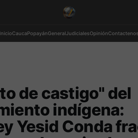
Inicio
Cauca
Popayán
General
Judiciales
Opinión
Contacteno
oto de castigo" del
iento indígena:
y Yesid Conda fra