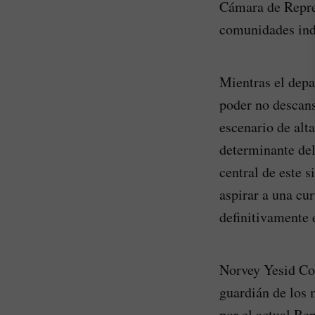
Cámara de Repr
comunidades indí
Mientras el depa
poder no descans
escenario de alta
determinante del
central de este 
aspirar a una cu
definitivamente e
Norvey Yesid Con
guardián de los 
por el actual Re