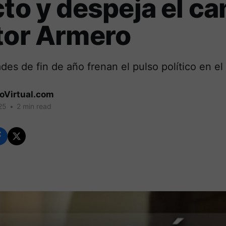
cto y despeja el c
tor Armero
dades de fin de año frenan el pulso político en e
coVirtual.com
25
•
2 min read