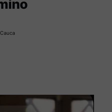
amino
l Cauca