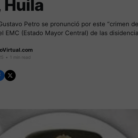
, Huila
Gustavo Petro se pronunció por este “crimen de
l EMC (Estado Mayor Central) de las disidencias
coVirtual.com
25
•
1 min read