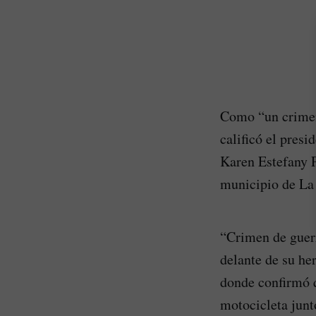
Como “un crimen
calificó el presi
Karen Estefany P
municipio de La 
“Crimen de guerr
delante de su he
donde confirmó q
motocicleta junt