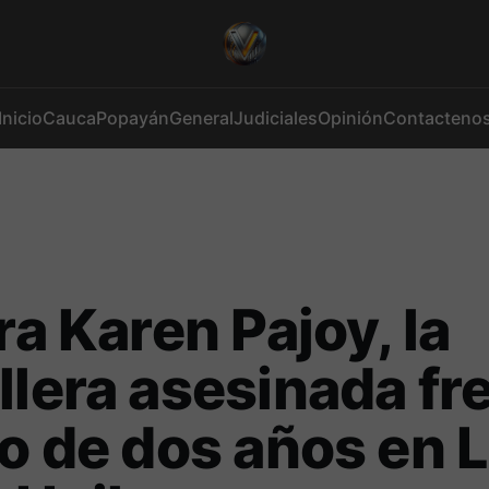
Inicio
Cauca
Popayán
General
Judiciales
Opinión
Contacteno
era Karen Pajoy, la
llera asesinada fr
jo de dos años en 