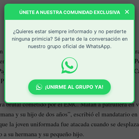
×
ÚNETE A NUESTRA COMUNIDAD EXCLUSIVA
¿Quieres estar siempre informado y no perderte
ninguna primicia? Sé parte de la conversación en
nuestro grupo oficial de WhatsApp.
 de guerra brutal cometido por el Estado Mayor Cent
dente Gustavo Petro, el asesinato de la patrullera de la 
ajoy Candela, de 21 años, ocurrido en la vereda Alto C
Plata, Huila.
¡UNIRME AL GRUPO YA!
a brutal cometido por el EMC. Matan a patrullera en 
rmana y su hijo de dos años”, escribió el mandatario en
ue la joven uniformada fue atacada cuando se desplaz
o a su hermana y su pequeño hijo.