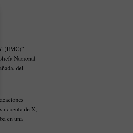
ral (EMC)”
Policía Nacional
añada, del
vacaciones
 su cuenta de X,
aba en una