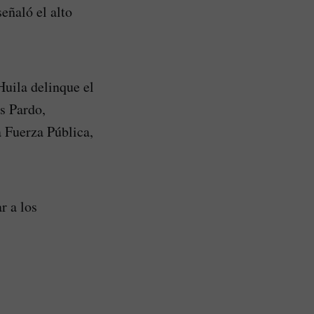
señaló el alto
Huila delinque el
s Pardo,
a Fuerza Pública,
r a los