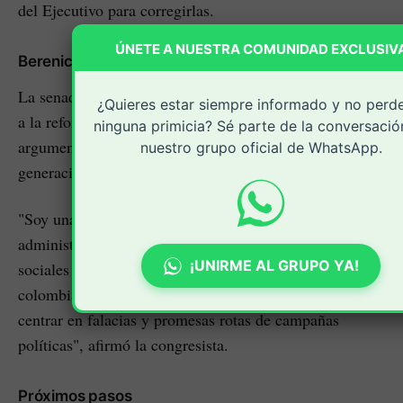
del Ejecutivo para corregirlas.
ÚNETE A NUESTRA COMUNIDAD EXCLUSIV
Berenice Bedoya también se opone
Berenice Bedoya
La senadora
(ASI) reiteró su rechazo
¿Quieres estar siempre informado y no perd
a la reforma y respaldó la ponencia de archivo,
ninguna primicia? Sé parte de la conversació
argumentando que la iniciativa no garantiza la
nuestro grupo oficial de WhatsApp.
generación de empleo y carece del aval fiscal necesario.
"Soy una convencida de que el país requiere de acciones
administrativas más eficaces, más humanas y más
¡UNIRME AL GRUPO YA!
sociales que mejoren la calidad de vida de los
colombianos. Sin embargo, el debate lo han querido
centrar en falacias y promesas rotas de campañas
políticas", afirmó la congresista.
Próximos pasos