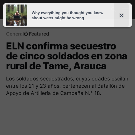
General
Featured
ELN confirma secuestro
de cinco soldados en zona
rural de Tame, Arauca
Los soldados secuestrados, cuyas edades oscilan
entre los 21 y 23 años, pertenecen al Batallón de
Apoyo de Artillería de Campaña N.° 18.