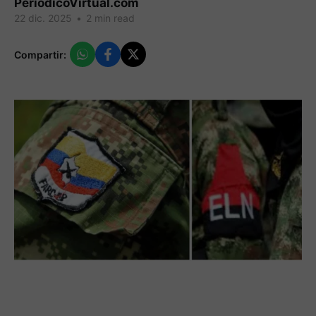
PeriodicoVirtual.com
22 dic. 2025
•
2 min read
Compartir: