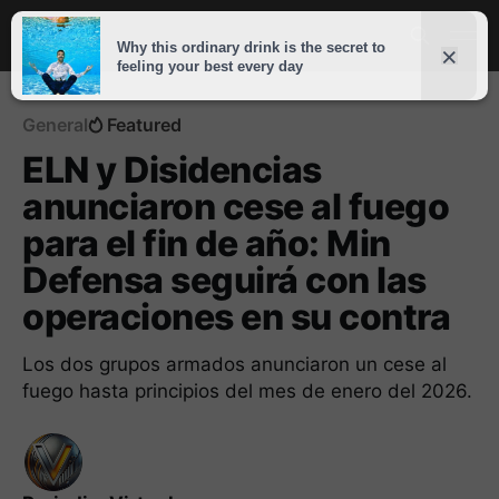
General
Featured
ELN y Disidencias
anunciaron cese al fuego
para el fin de año: Min
Defensa seguirá con las
operaciones en su contra
Los dos grupos armados anunciaron un cese al
fuego hasta principios del mes de enero del 2026.