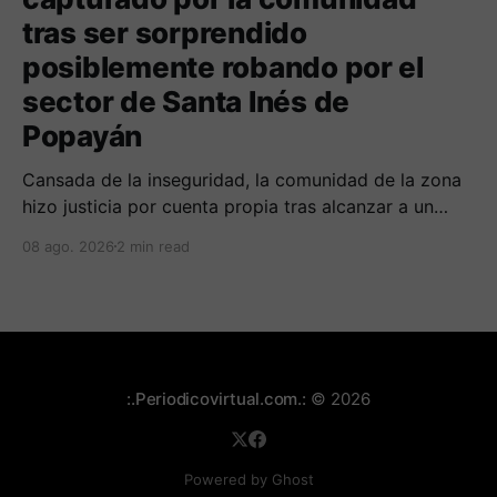
tras ser sorprendido
posiblemente robando por el
sector de Santa Inés de
Popayán
Cansada de la inseguridad, la comunidad de la zona
hizo justicia por cuenta propia tras alcanzar a un
sujeto señalado de robar por esta sector de la
08 ago. 2026
2 min read
comuna cuatro. La gente pedía que lo incineraran,
como pasó con la moto que al parecer usaba para
afectar a la comunidad.
:.Periodicovirtual.com.:
© 2026
Powered by Ghost