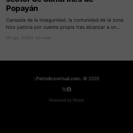
Popayán
Cansada de la inseguridad, la comunidad de la zona
hizo justicia por cuenta propia tras alcanzar a un
sujeto señalado de robar por esta sector de la
08 ago. 2026
2 min read
comuna cuatro. La gente pedía que lo incineraran,
como pasó con la moto que al parecer usaba para
afectar a la comunidad.
:.Periodicovirtual.com.:
© 2026
Powered by Ghost