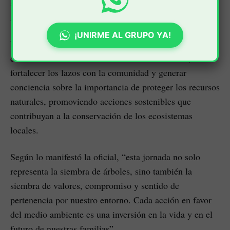
sector de Bello Horizonte, en articulación con la
Administración Municipal.
¡UNIRME AL GRUPO YA!
Esta actividad, liderada por la Teniente Érica Naranjo,
comandante de la Estación de Policía El Tambo, busca
fortalecer los lazos con la comunidad y generar
conciencia sobre la importancia de proteger los recursos
naturales, promoviendo acciones sostenibles que
contribuyan a la conservación de los ecosistemas
locales.
Según lo manifestó la oficial, “esta jornada no solo
representa la siembra de árboles, sino también la
siembra de valores, compromiso y sentido de
pertenencia por nuestro entorno. Cada acción en favor
del medio ambiente es una inversión en la vida y en el
futuro de nuestras familias”.