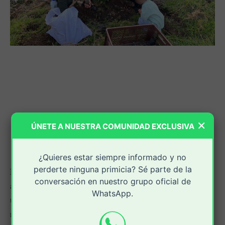
×
ÚNETE A NUESTRA COMUNIDAD EXCLUSIVA
¿Quieres estar siempre informado y no
perderte ninguna primicia? Sé parte de la
En un compromiso con la preservación del medio
conversación en nuestro grupo oficial de
ambiente y el bienestar de la comunidad, los
WhatsApp.
uniformados de la Estación de Policía El Tambo,
realizaron una jornada de siembra de árboles en el