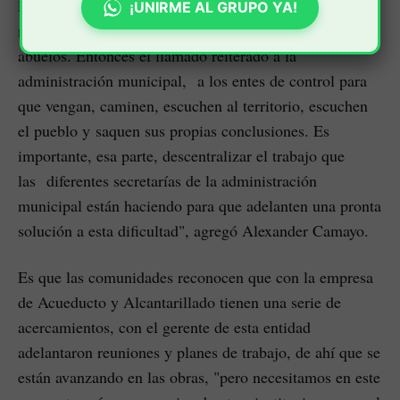
lluvias para recoger agua lluvia y con esta sostenerse y
¡UNIRME AL GRUPO YA!
mantenerse para prepararle la comida a los pelados,
abuelos. Entonces el llamado reiterado a la
administración municipal, a los entes de control para
que vengan, caminen, escuchen al territorio, escuchen
el pueblo y saquen sus propias conclusiones. Es
importante, esa parte, descentralizar el trabajo que
las diferentes secretarías de la administración
municipal están haciendo para que adelanten una pronta
solución a esta dificultad", agregó Alexander Camayo.
Es que las comunidades reconocen que con la empresa
de Acueducto y Alcantarillado tienen una serie de
acercamientos, con el gerente de esta entidad
adelantaron reuniones y planes de trabajo, de ahí que se
están avanzando en las obras, "pero necesitamos en este