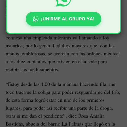
pendiente la entrega o simplemente son notificados de
que no hay.
¡UNIRME AL GRUPO YA!
“Oramos para poder fluir y prestar un buen servicio”,
confiesa una empleada mientras va llamando a los
usuarios, por lo general adultos mayores que, con las
manos temblorosas, se acercan con las órdenes médicas
a los diez cubículos que existen en esta sede para
recibir sus medicamentos.
“Estoy desde las 4:00 de la mañana haciendo fila, me
tocó traerme la cobija para poder resguardarme del frío,
de esta forma logré estar en uno de los primeros
lugares, para poder así recibir una parte de la droga,
otras si me dan el pendiente”, dice Rosa Amalia
Bastidas, abuela del barrio La Palmas que llegó en la