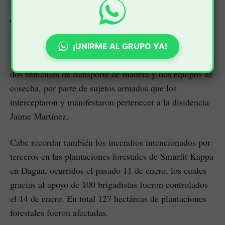
Los hechos violentos ocurrieron el pasado 15 de enero
en una vía de la vereda El Limonar, municipio de
Dagua, Valle del Cauca.
¡UNIRME AL GRUPO YA!
Allí Smurfit Kappa Colombia fue objeto de la quema de
dos vehículos de transporte de madera y dos equipos de
cosecha, por parte de sujetos armados que los
interceptaron y manifestaron pertenecer a la disidencia
Jaime Martínez.
Cabe recordar también los incendios intencionados por
terceros en las plantaciones forestales de Smurfit Kappa
en Dagua, ocurridos el pasado 11 de enero, los cuales
gracias al apoyo de 100 brigadistas fueron controlados
el 14 de enero. En total 127 hectáreas de plantaciones
forestales fueron afectadas.