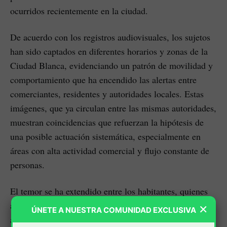
ocurridos recientemente en la ciudad.
De acuerdo con los registros audiovisuales, los sujetos
han sido captados en diferentes horarios y zonas de la
Ciudad Blanca, evidenciando un patrón de movilidad y
comportamiento que ha encendido las alertas entre
comerciantes, residentes y autoridades locales. Estas
imágenes, que ya circulan entre las mismas autoridades,
muestran coincidencias que refuerzan la hipótesis de
una posible actuación sistemática, especialmente en
áreas con alta actividad comercial y flujo constante de
personas.
El temor se ha extendido entre los habitantes, quienes
aseguran que la percepción de inseguridad ha
×
ÚNETE A NUESTRA COMUNIDAD EXCLUSIVA
aumentado en las últimas semanas. Comerciantes, en