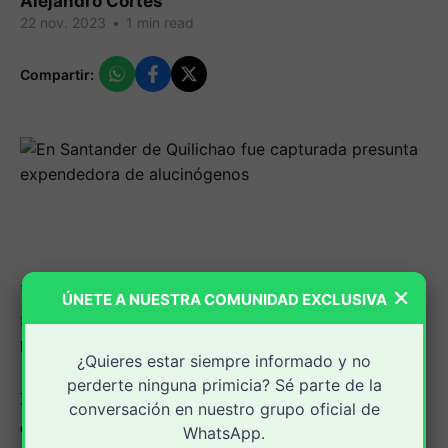
Alejandro Cortes
22 nov. 2023
•
1 min read
Compartir:
Una ama de casa de 36 años de edad fue capturada en
×
ÚNETE A NUESTRA COMUNIDAD EXCLUSIVA
flagrancia al ser sorprendida portando varias dosis de
bazuco.
¿Quieres estar siempre informado y no
perderte ninguna primicia? Sé parte de la
De acuerdo con la versión de la Policía, la detención de
conversación en nuestro grupo oficial de
esta ciudadana se registró en medio de los patrullajes
WhatsApp.