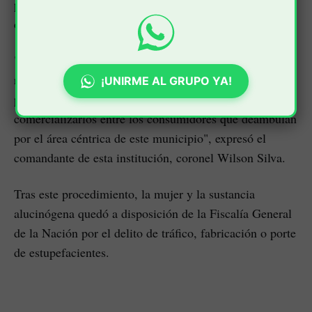
policiales que a diario se adelantan en amplios sectores
de Santander de Quilichao.
"Nuestros uniformados requirieron a la mujer para una
requisa, de esta forma encontraron en su poder 25
¡UNIRME AL GRUPO YA!
papelesta de bazuco, posiblemente pretendía
comercializarlos entre los consumidores que deambulan
por el área céntrica de este municipio", expresó el
comandante de esta institución, coronel Wilson Silva.
Tras este procedimiento, la mujer y la sustancia
alucinógena quedó a disposición de la Fiscalía General
de la Nación por el delito de tráfico, fabricación o porte
de estupefacientes.