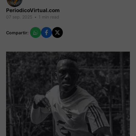
PeriodicoVirtual.com
07 sep. 2025
•
1 min read
Compartir: