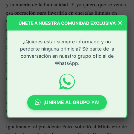
y la muerte de la humanidad. Y yo quiero que se venda
esa operación para invertirla en energías limpias en
×
Colombia; que se discuta técnicamente,
ÚNETE A NUESTRA COMUNIDAD EXCLUSIVA
económicamente, pero no puede ser que nosotros
estemos por la muerte y no por la vida; no, en este
¿Quieres estar siempre informado y no
gobierno", precisó.
perderte ninguna primicia? Sé parte de la
conversación en nuestro grupo oficial de
Asimismo, el jefe de Estado instruyó a la Fuerza
WhatsApp.
Pública a avanzar para cumplir el objetivo de sacar del
Catatumbo al grupo armado ilegal ELN.
“El Ejército puede sacar al Eln del territorio, porque ya
no tienen pueblo; el pueblo está con nosotros, y el que
¡UNIRME AL GRUPO YA!
tenga el pueblo gana la guerra", subrayó.
Igualmente, el presidente Petro solicitó al Ministerio de