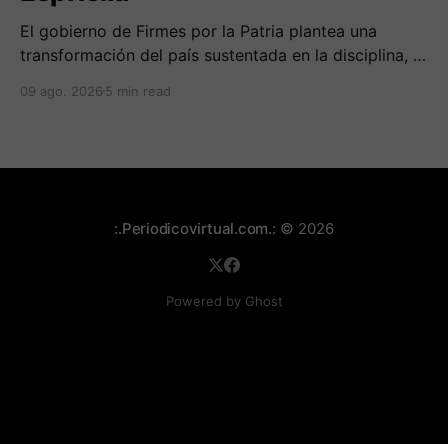
El gobierno de Firmes por la Patria plantea una
transformación del país sustentada en la disciplina, el
fortalecimiento de la familia, los valores religiosos y
09 ago. 2026
5 min read
una mayor presencia de los uniformados en el
territorio
:.Periodicovirtual.com.:
© 2026
Powered by Ghost