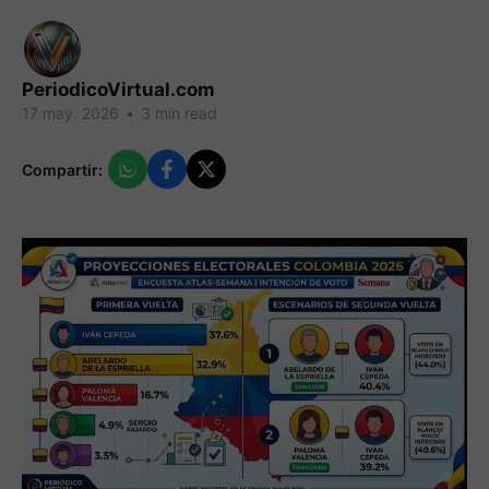
PeriodicoVirtual.com
17 may. 2026
•
3 min read
Compartir: