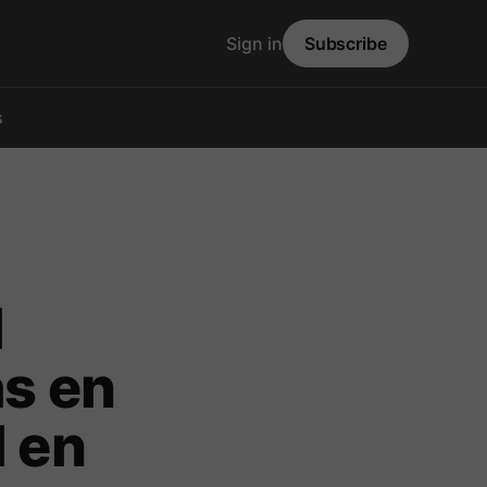
Sign in
Subscribe
s
l
as en
l en