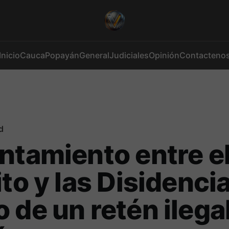
Inicio
Cauca
Popayán
General
Judiciales
Opinión
Contacteno
d
ntamiento entre e
ito y las Disidenci
 de un retén ilega