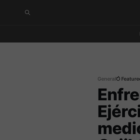
General
Feature
Enfre
Ejérc
medio