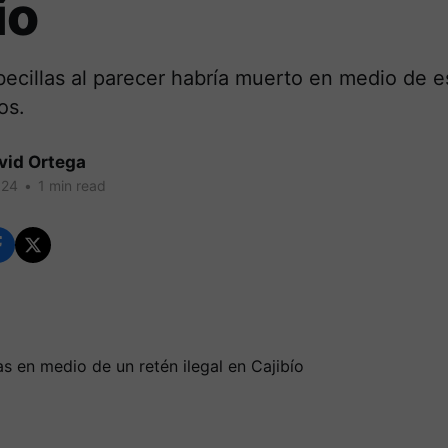
ío
ecillas al parecer habría muerto en medio de e
os.
vid Ortega
024
•
1 min read