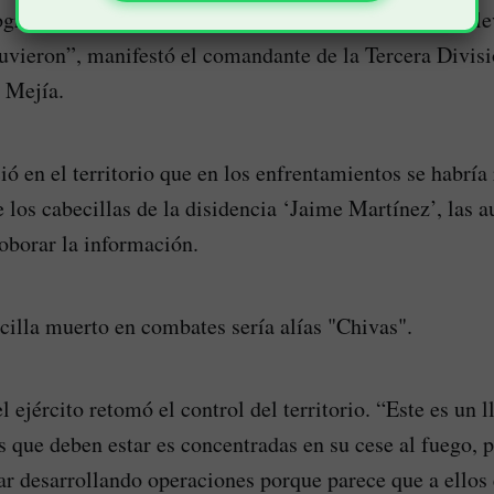
ogró la huida de este grupo armado que al parecer se ll
tuvieron”, manifestó el comandante de la Tercera Divisi
 Mejía.
ó en el territorio que en los enfrentamientos se habría 
 los cabecillas de la disidencia ‘Jaime Martínez’, las a
oborar la información.
cilla muerto en combates sería alías "Chivas".
l ejército retomó el control del territorio. “Este es un
s que deben estar es concentradas en su cese al fuego, pe
r desarrollando operaciones porque parece que a ellos 