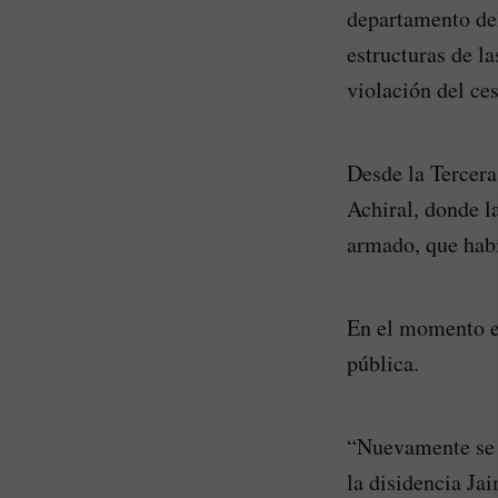
departamento del
estructuras de l
violación del ces
Desde la Tercera
Achiral, donde l
armado, que habí
En el momento en
pública.
“Nuevamente se p
la disidencia Jai