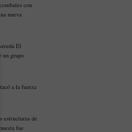
s combates con
 una nueva
vereda El
de un grupo
tacó a la fuerza
s estructuras de
spuesta fue