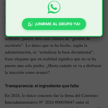
comunicados optimistas?
Interceptor Cauca V: presupuesto millonario, cero
ejecución
¡UNIRME AL GRUPO YA!
El Interceptor Cauca V, con un presupuesto de $3.500
millones, parece otro caso clásico de “gestión de
escritorio”. Lo único que se ha hecho, según la
administración, es “actualizar la base documental”,
frase elegante que en realidad significa que no se ha
puesto una sola piedra. ¿Hasta cuándo se va a disfrazar
la inacción como avance?
Transparencia: el ingrediente que falta
En 2024, lo único concreto fue la firma del Convenio
Interadministrativo N° 2024 800036047 entre el