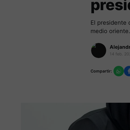
presi
El presidente
medio oriente
Alejand
14 feb. 20
Compartir: