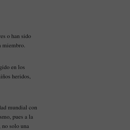
es o han sido
ún miembro.
gido en los
iños heridos,
idad mundial con
ismo, pues a la
, no solo una