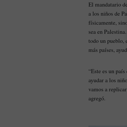
El mandatario de
a los niños de P
físicamente, sino
sea en Palestina
todo un pueblo, d
más países, ayud
“Este es un país
ayudar a los niñ
vamos a replicar
agregó.