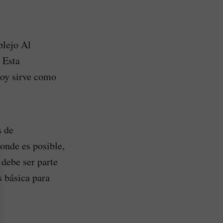
plejo Al
 Esta
hoy sirve como
s de
onde es posible,
 debe ser parte
s básica para