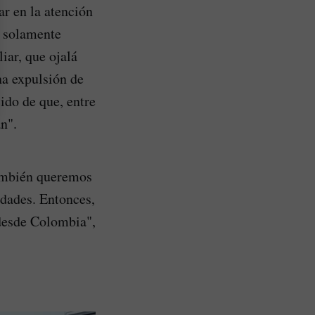
r en la atención
o solamente
iar, que ojalá
na expulsión de
cido de que, entre
n".
también queremos
idades. Entonces,
 desde Colombia",