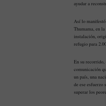
ayudar a reconst
Así lo manifestó
Thumama, en la c
instalación, ori
refugio para 2.0
En su recorrido,
comunicación que
un país, una nac
de ese esfuerzo s
superar los peor