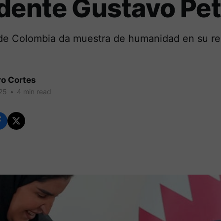
dente Gustavo Pet
 de Colombia da muestra de humanidad en su re
.
ro Cortes
25
•
4 min read