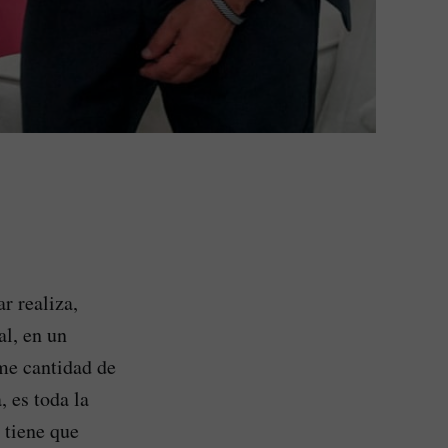
r realiza,
al, en un
me cantidad de
 es toda la
 tiene que