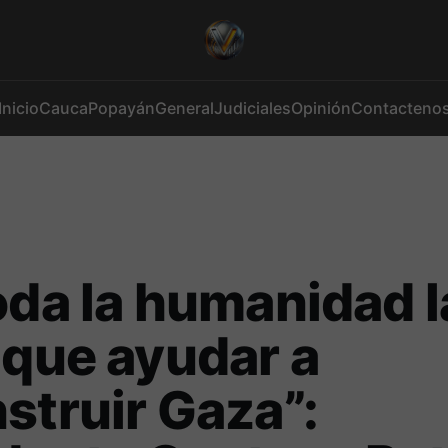
Inicio
Cauca
Popayán
General
Judiciales
Opinión
Contacteno
oda la humanidad l
 que ayudar a
struir Gaza”: