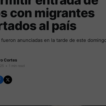
rmitir entrada de
s con migrantes
tados al país
 fueron anunciadas en la tarde de este doming
ro Cortes
025
•
1 min read