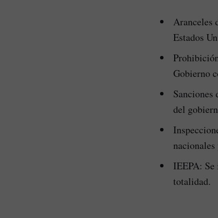
Aranceles 
Estados Un
Prohibición
Gobierno co
Sanciones d
del gobier
Inspeccione
nacionales 
IEEPA: Se i
totalidad.