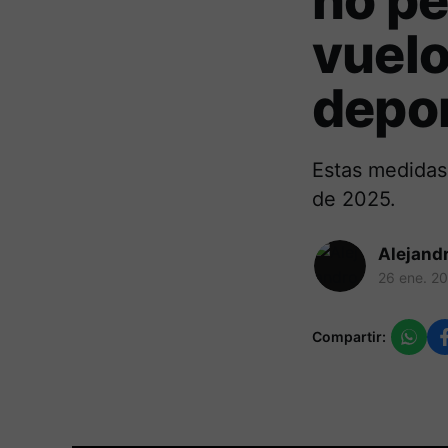
no pe
vuelo
depor
Estas medidas
de 2025.
Alejand
26 ene. 2
Compartir: