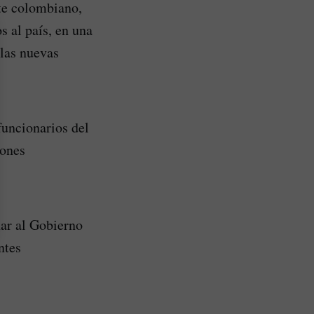
nte colombiano,
s al país, en una
las nuevas
funcionarios del
iones
nar al Gobierno
ntes