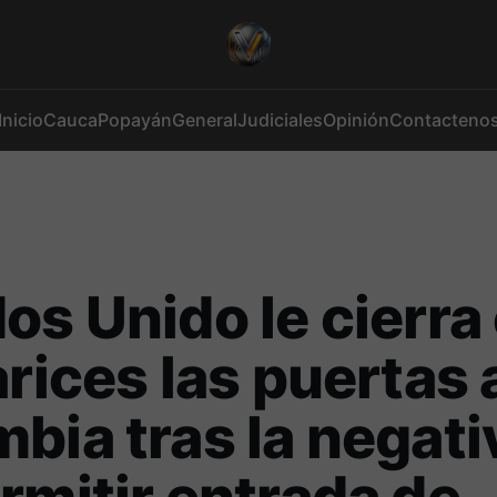
Inicio
Cauca
Popayán
General
Judiciales
Opinión
Contacteno
os Unido le cierra
arices las puertas 
bia tras la negati