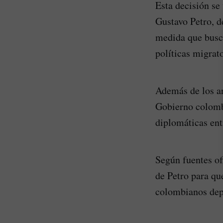
Esta decisión se
Gustavo Petro, d
medida que busca
políticas migrat
Además de los ar
Gobierno colombi
diplomáticas ent
Según fuentes of
de Petro para qu
colombianos dep