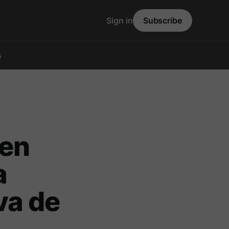
Sign in
Subscribe
s
 en
a
va de