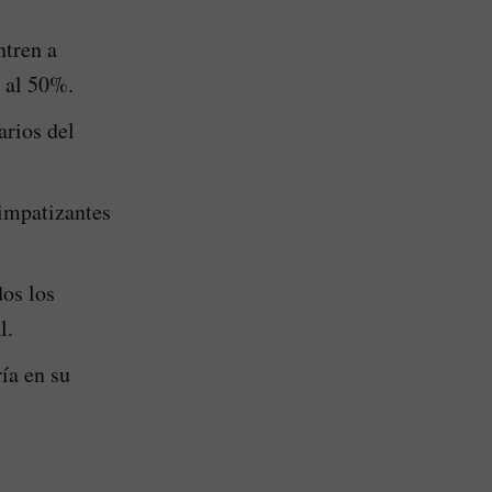
ntren a
 al 50%.
arios del
simpatizantes
dos los
l.
ía en su