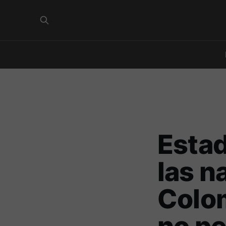
Estad
las n
Colom