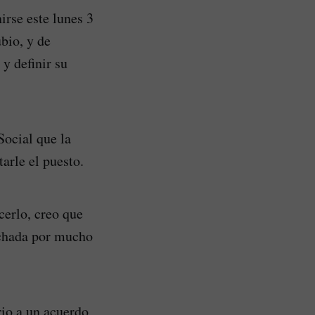
irse este lunes 3
bio, y de
y definir su
Social que la
arle el puesto.
cerlo, creo que
uchada por mucho
rio a un acuerdo