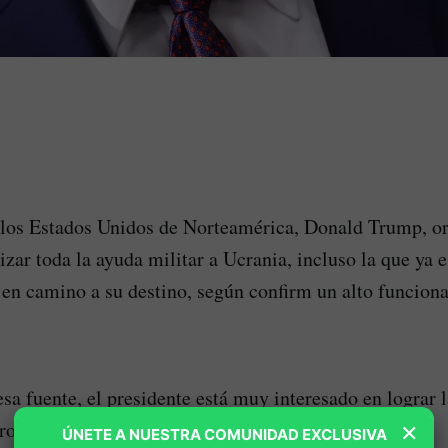
 los Estados Unidos de Norteamérica, Donald Trump, or
zar toda la ayuda militar a Ucrania, incluso la que ya e
n camino a su destino, según confirm un alto funciona
sa fuente, el presidente está muy interesado en lograr l
×
ros socios estén comprometidos con ese objetivo”.
ÚNETE A NUESTRA COMUNIDAD EXCLUSIVA