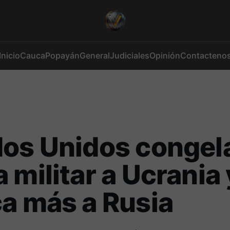
Inicio
Cauca
Popayán
General
Judiciales
Opinión
Contacteno
os Unidos congela
 militar a Ucrania 
a más a Rusia