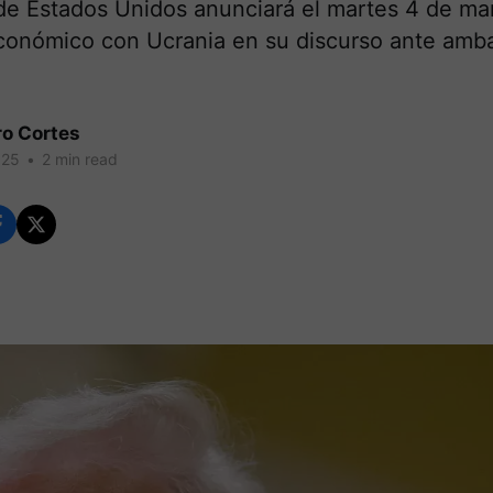
de Estados Unidos anunciará el martes 4 de mar
conómico con Ucrania en su discurso ante amb
ro Cortes
025
•
2 min read