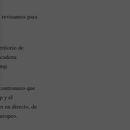
a revisamos para
ritorio de
a cadena
ump.
ncontronazo que
p y el
r en directo, de
europeo.