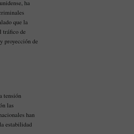
ounidense, ha
 criminales
alado que la
 tráfico de
 y proyección de
a tensión
ón las
nacionales han
la estabilidad