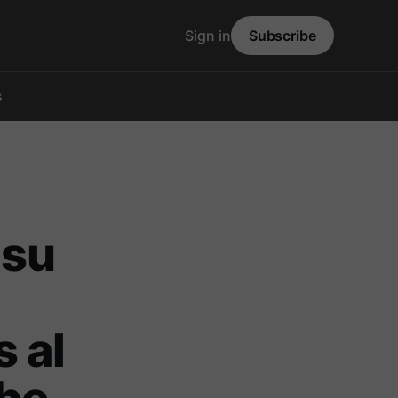
Sign in
Subscribe
s
 su
 al