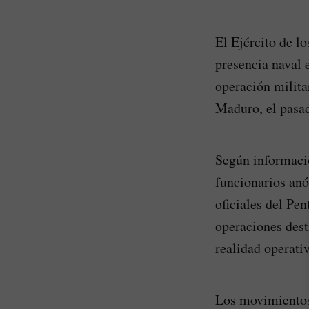
El Ejército de l
presencia naval e
operación milita
Maduro, el pasad
Según informaci
funcionarios anó
oficiales del Pe
operaciones desti
realidad operati
Los movimientos 