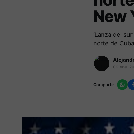
norte
New 
‘Lanza del sur
norte de Cuba.
Alejand
09 ene. 2
Compartir: