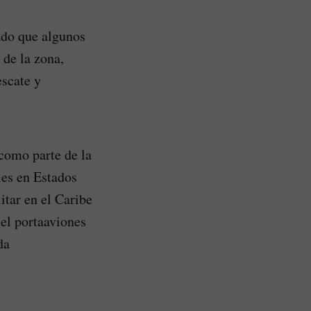
ado que algunos
 de la zona,
escate y
 como parte de la
les en Estados
tar en el Caribe
 el portaaviones
da