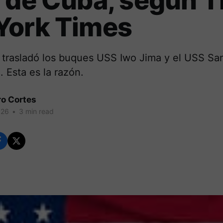
 de Cuba, según 
York Times
’ trasladó los buques USS Iwo Jima y el USS San
 Esta es la razón.
ro Cortes
026
•
3 min read