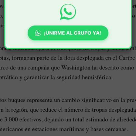
Iwo Jima y el USS San Antonio, a aguas cercanas al nort
 como parte de un ajuste estratégico tras el desarrollo 
uela.
¡UNIRME AL GRUPO YA!
nes, diseñadas para el transporte de tropas y su desem
bias, formaban parte de la flota desplegada en el Carib
arco de una campaña que Washington ha descrito como d
otráfico y garantizar la seguridad hemisférica.
stos buques representa un cambio significativo en la pre
n la región, que reduce el número de tropas desplegada
3.000 efectivos, dejando un total estimado de alreded
mericanos en estaciones marítimas y bases cercanas.