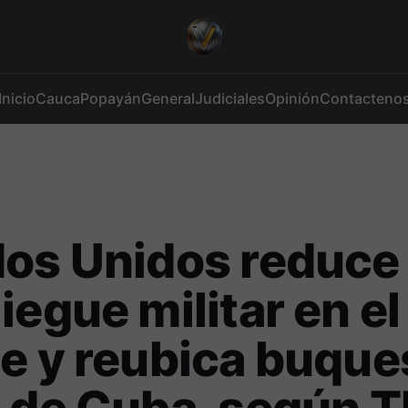
Inicio
Cauca
Popayán
General
Judiciales
Opinión
Contacteno
os Unidos reduce
iegue militar en el
e y reubica buques