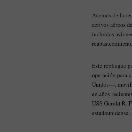
Además de la re
activos aéreos d
incluidos avione
reabastecimiento
Este repliegue p
operación para c
Unidos—, moviliz
en años reciente
USS Gerald R. F
estadounidense.