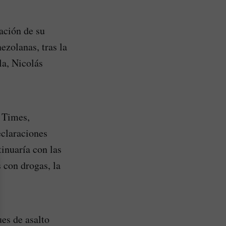
ación de su
ezolanas, tras la
la, Nicolás
 Times,
eclaraciones
tinuaría con las
 con drogas, la
es de asalto