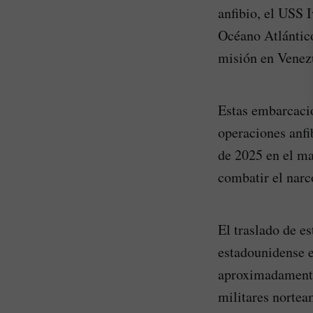
anfibio, el USS 
Océano Atlántico,
misión en Venez
Estas embarcacio
operaciones anfi
de 2025 en el m
combatir el narc
El traslado de e
estadounidense e
aproximadamente 
militares nortea