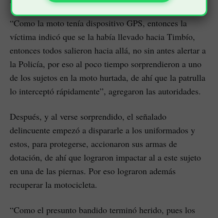
“Como la moto tenía dispositivo GPS, entonces la
víctima indicó que se la había llevado hacia Timbío,
entonces todos salieron hacia allá, no sin antes alertar a
la Policía, por eso al poco tiempo sorprendieron a uno
de los sujetos en la moto hurtada, de ahí que la patrulla
lo interceptó rápidamente”, agregaron las autoridades.
Después, y al verse sorprendido, el señalado
delincuente empezó a dispararle a los uniformados y
estos, para protegerse, accionaron sus armas de
dotación, de ahí que lograron impactar al a este sujeto
en una de las piernas. Por eso lograron además
recuperar la motocicleta.
“Como el presunto bandido terminó herido, pues los