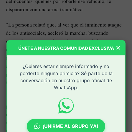
delincuentes, quienes por robarle ese vehículo, le
dispararon con una arma traumática.
“La persona relató que, al ver que el inminente ataque
de los antisociales, aceleró la marcha, buscando
superarlos, pero cuando pasó esto, uno de los
×
ÚNETE A NUESTRA COMUNIDAD EXCLUSIVA
delincuentes sacó una pistola traumática, al parecer
modificada, y le disparó por la espalda al guarda de
seguridad, quien al verse atacado de esa forma, optó
¿Quieres estar siempre informado y no
perderte ninguna primicia? Sé parte de la
por tirarse de la motocicleta, cayendo herido a la vía”,
conversación en nuestro grupo oficial de
indicaron las autoridades.
WhatsApp.
Luego, los antisociales tomaron el control de la moto
para después huir hacia el área urbana de Timbío. Sin
embargo, la comunidad salió en ayuda de la víctima, y
mientras unos lo ayudaban, otros salieron en
¡UNIRME AL GRUPO YA!
persecución de los delincuentes.