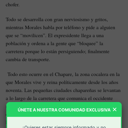
chofer.
Todo se desarrolla con gran nerviosismo y gritos,
mientras Morales habla por teléfono y pide a alguien
que se “movilicen”. El expresidente llega a una
población y ordena a la gente que “bloquee” la
carretera porque lo están persiguiendo; finalmente
cambia de transporte.
Todo esto ocurre en el Chapare, la zona cocalera en la
que Morales vive y reina políticamente desde los años
noventa. Las pequeñas ciudades chapareñas se levantan
a lo largo de la carretera que comunica el occidente
montañoso con los llanos del oriente de Bolivia. Todo
×
ÚNETE A NUESTRA COMUNIDAD EXCLUSIVA
el Chapare se puede recorrer en automóvil en unas tres
horas.
¿Quieres estar siempre informado y no