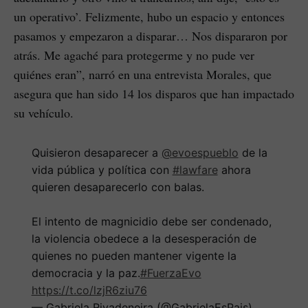
un operativo’. Felizmente, hubo un espacio y entonces
pasamos y empezaron a disparar… Nos dispararon por
atrás. Me agaché para protegerme y no pude ver
quiénes eran”, narró en una entrevista Morales, que
asegura que han sido 14 los disparos que han impactado
su vehículo.
Quisieron desaparecer a
@evoespueblo
de la
vida pública y política con
#lawfare
ahora
quieren desaparecerlo con balas.
El intento de magnicidio debe ser condenado,
la violencia obedece a la desesperación de
quienes no pueden mantener vigente la
democracia y la paz.
#FuerzaEvo
https://t.co/lzjR6ziu76
— Gabriela Rivadeneira (@GabrielaEsPais)