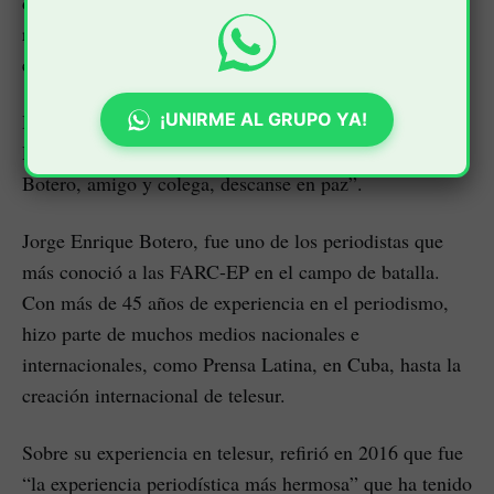
de editar. Ahí puso mucho de lo que había vivido como
reportero en los ochenta. Vio el poder del
establecimiento y su violencia. Un abrazo a los suyos”.
¡UNIRME AL GRUPO YA!
De igual forma Jorge Rojas Rodríguez, viceministro de
Relaciones Exteriores de Colombia: “Jorge Enrique
Botero, amigo y colega, descanse en paz”.
Jorge Enrique Botero, fue uno de los periodistas que
más conoció a las FARC-EP en el campo de batalla.
Con más de 45 años de experiencia en el periodismo,
hizo parte de muchos medios nacionales e
internacionales, como Prensa Latina, en Cuba, hasta la
creación internacional de telesur.
Sobre su experiencia en telesur, refirió en 2016 que fue
“la experiencia periodística más hermosa” que ha tenido