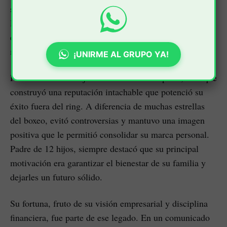
su generación. Su carisma y mentalidad emprendedora
lo convirtieron en un referente tanto en el deporte como
en el mundo empresarial, dejando un legado que va
mucho más allá del boxeo.
¡UNIRME AL GRUPO YA!
Foreman no solo dejó una huella en el deporte, sino que
construyó una reputación intachable que potenció su
éxito fuera del ring. A diferencia de muchas estrellas
del boxeo, evitó controversias y mantuvo una imagen
positiva que le permitió consolidar su marca personal.
Padre de 12 hijos, siempre destacó que su principal
motivación era garantizar el bienestar de su familia y
dejarles un futuro sólido.
Su fortuna, fruto de su visión empresarial y disciplina
financiera, fue parte de ese legado. En un comunicado