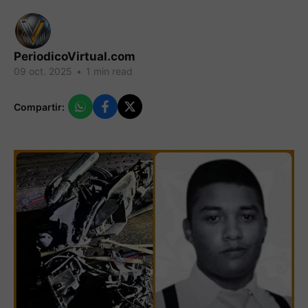
PeriodicoVirtual.com
09 oct. 2025
•
1 min read
Compartir: