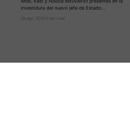
Milei, Kast y Noboa estuvieron presentes en la
investidura del nuevo jefe de Estado
colombiano, en una jornada marcada por
08 ago. 2026
3 min read
reuniones bilaterales y mensajes de
acercamiento regional.
:.Periodicovirtual.com.:
© 2026