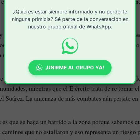
 eran muy fuertes los ametrallamientos y las explosione
¿Quieres estar siempre informado y no perderte
ninguna primicia? Sé parte de la conversación en
nuestro grupo oficial de WhatsApp.
y gracias al apoyo de entidades humanitarias y misione
ron comida, elementos de aseo y otros elementos, como
 noche en este centro religioso.
¡UNIRME AL GRUPO YA!
se espera que otras entidades y las autoridades regiona
munidades, mientras que el Ejército trata de re tomar el
del Suárez. La amenaza de más combates aún persite en e
 es que se haga un barrido a la zona porque sabemos 
s caminos que no estallaron y eso representa un riesgo p