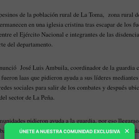
esinos de la población rural de La Toma, zona rural d
ermanecen en una iglesia cristina tras escapar de los f
entre el Ejército Nacional e integrantes de las disdencia
orte del departamento.
nunció José Luis Ambuila, coordinador de la guardia c
fueron laas que pidieron ayuda a sus líderes mediantes
redes sociales para salir de los combates y después ubic
 del sector de La Peña.
nidades pidieron ayuda a la guardia, por eso llegamos 
×
bates para atenderlo, tranquilizarlas para después ayuda
ÚNETE A NUESTRA COMUNIDAD EXCLUSIVA