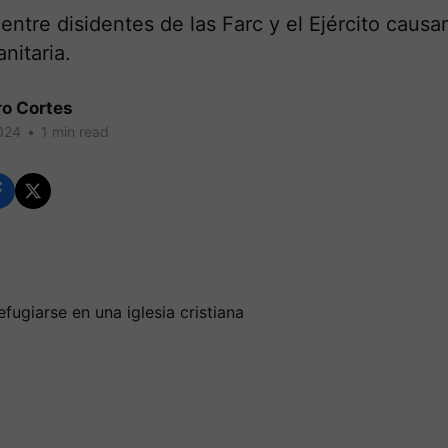
ntre disidentes de las Farc y el Ejército causa
nitaria.
ro Cortes
024
•
1 min read