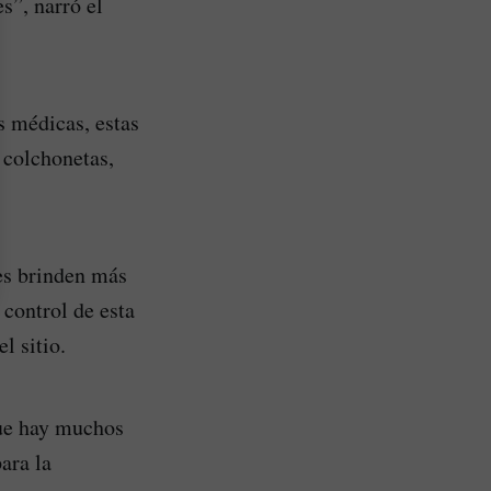
s”, narró el
s médicas, estas
 colchonetas,
les brinden más
 control de esta
l sitio.
que hay muchos
ara la