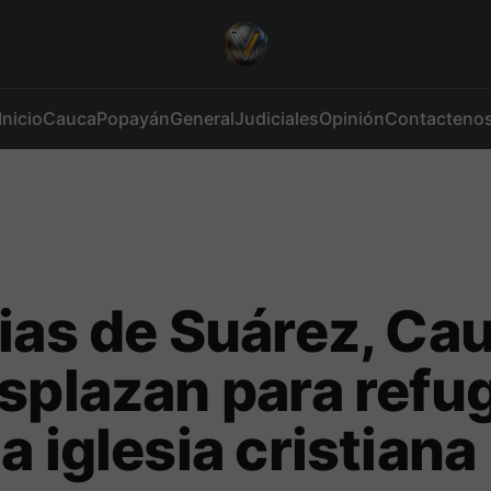
Inicio
Cauca
Popayán
General
Judiciales
Opinión
Contacteno
ias de Suárez, Ca
splazan para refu
a iglesia cristiana