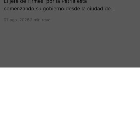
El jefe de Firmes por la Patria está
comenzando su gobierno desde la ciudad de
Cali, en una ceremonia inédita con la presencia
07 ago. 2026
2 min read
de varios símbolos de gobiernos
conservadores.
Powered by Ghost