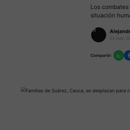
Los combates e
situación huma
Alejand
23 may. 2
Compartir: