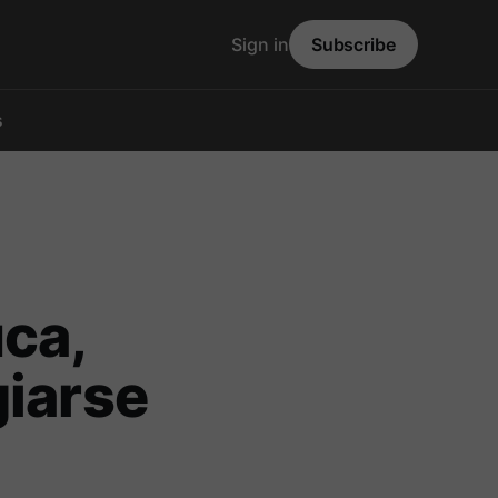
Sign in
Subscribe
s
uca,
giarse