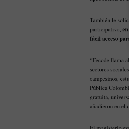
También le solic
en
participativo,
fácil acceso par
“Fecode llama al
sectores sociale
campesinos, estud
Pública Colombi
gratuita, univer
añadieron en el
El magisterio ex