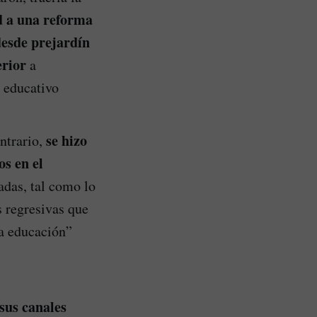
ad a una reforma
desde prejardín
erior
a
l educativo
se hizo
ntrario,
s en el
adas, tal como lo
s regresivas que
la educación”
sus canales