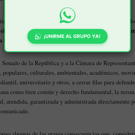
itaron unirse a la movilización y que se genere un diálo
 el que se consolide y garantice la educación como u
¡UNIRME AL GRUPO YA!
a todos los ciudadanos.
 Senado de la República y a la Cámara de Representante
s, populares, culturales, ambientales, académicos, mov
iantil, universitario y otros, a cerrar filas para defend
ana como bien común y derecho fundamental, la misma
sal, atendida, garantizada y administrada directamente p
 comunicado.
puso algunas de las graves consecuencias que, considera