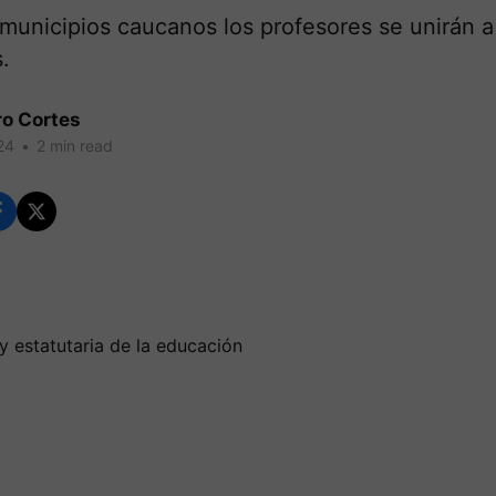
municipios caucanos los profesores se unirán a
.
ro Cortes
24
•
2 min read