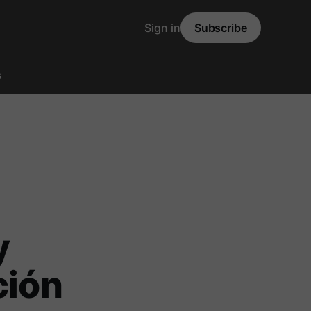
Sign in
Subscribe
s
y
ción