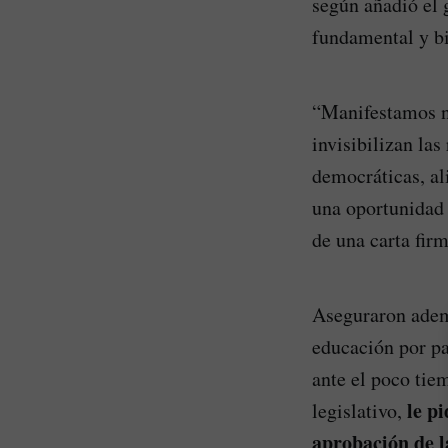
según añadió el 
fundamental y b
“Manifestamos nu
invisibilizan las
democráticas, al
una oportunidad 
de una carta fir
Aseguraron ademá
educación por par
ante el poco tie
le pi
legislativo,
aprobación de la