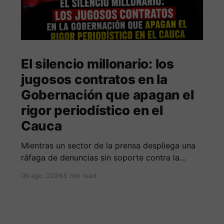
El silencio millonario: los
jugosos contratos en la
Gobernación que apagan el
rigor periodístico en el
Cauca
Mientras un sector de la prensa despliega una
ráfaga de denuncias sin soporte contra la
Alcaldía de Popayán por falta de pauta,
06 ago. 2026
5 min read
documentos oficiales revelan acuerdos por 140
millones de pesos con el gobierno
departamental, garantizando un silencio
cómplice sobre sus excesos burocráticos.