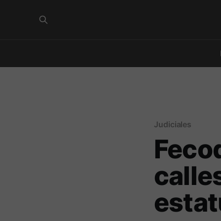
Judiciales
Fecod
calle
estat