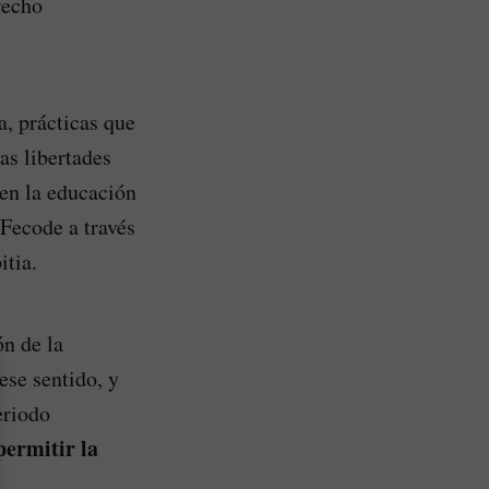
recho
a, prácticas que
las libertades
 en la educación
 Fecode a través
itia.
ón de la
ese sentido, y
eriodo
permitir la