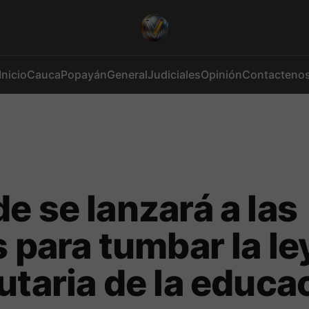
Inicio
Cauca
Popayán
General
Judiciales
Opinión
Contacteno
e se lanzará a las
s para tumbar la le
utaria de la educa