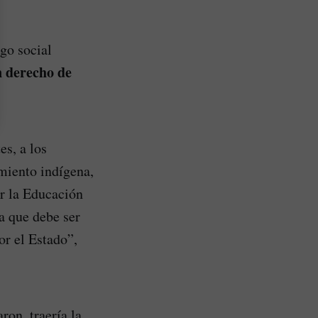
go social
n derecho de
s, a los
imiento indígena,
er la Educación
 que debe ser
or el Estado”,
ron, traería la