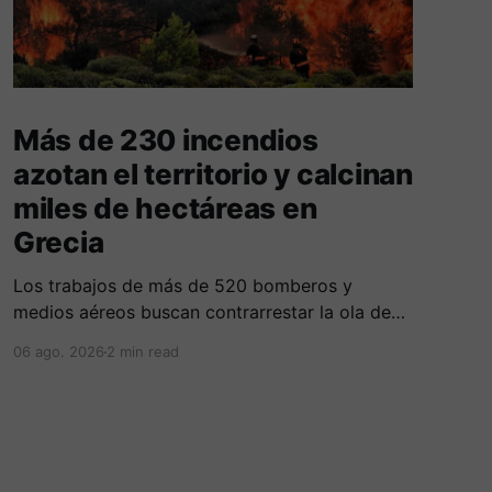
Más de 230 incendios
azotan el territorio y calcinan
miles de hectáreas en
Grecia
Los trabajos de más de 520 bomberos y
medios aéreos buscan contrarrestar la ola de
más de 230 incendios en Grecia, la cual deja
06 ago. 2026
2 min read
cinco fallecidos, miles de evacuados e
investigados por negligencias en redes
eléctricas y faenas agrícolas.