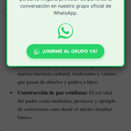
conversación en nuestro grupo oficial de
veces silenciosa, sostiene a nuestra comunidad a través
WhatsApp.
de:
Esfuerzo económico constante:
Padres que
dinamizan y sostienen la economía agrícola, el
emprendimiento y el comercio local en cada
¡UNIRME AL GRUPO YA!
municipio.
Transmisión de saberes:
La salvaguarda de
nuestra herencia cultural, tradiciones y valores
que pasan de abuelos y padres a hijos.
Construcción de paz cotidiana:
El rol vital
del padre como mediador, protector y ejemplo
de convivencia sana desde el núcleo familiar
básico.