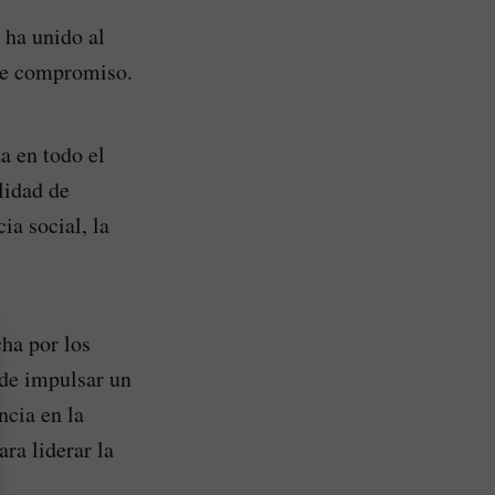
 ha unido al
ste compromiso.
a en todo el
lidad de
ia social, la
cha por los
 de impulsar un
cia en la
ra liderar la