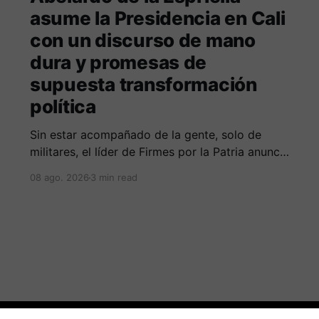
asume la Presidencia en Cali
con un discurso de mano
dura y promesas de
supuesta transformación
política
Sin estar acompañado de la gente, solo de
militares, el líder de Firmes por la Patria anuncia
guerra total contra las organizaciones armada
08 ago. 2026
3 min read
ilegales y posiblemente lucha contra la
corrupción.