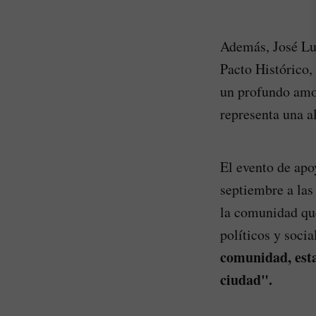
Además, José Lui
Pacto Histórico,
un profundo amor
representa una a
El evento de apo
septiembre a las
la comunidad qu
políticos y soci
comunidad, esta
ciudad".