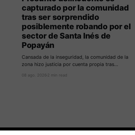
capturado por la comunidad
tras ser sorprendido
posiblemente robando por el
sector de Santa Inés de
Popayán
Cansada de la inseguridad, la comunidad de la
zona hizo justicia por cuenta propia tras
alcanzar a un sujeto señalado de robar por esta
08 ago. 2026
2 min read
sector de la comuna cuatro. La gente pedía que
lo incineraran, como pasó con la moto que al
parecer usaba para afectar a la comunidad.