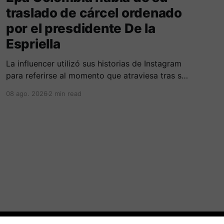
traslado de cárcel ordenado
por el presdidente De la
Espriella
La influencer utilizó sus historias de Instagram
para referirse al momento que atraviesa tras su
traslado de centro carcelario.
08 ago. 2026
2 min read