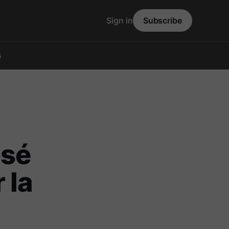
Sign in
Subscribe
s
osé
 la