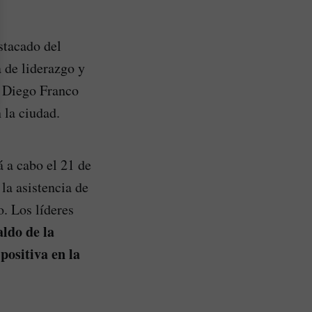
stacado del
a de liderazgo y
s Diego Franco
 la ciudad.
á a cabo el 21 de
la asistencia de
. Los líderes
aldo de la
ositiva en la