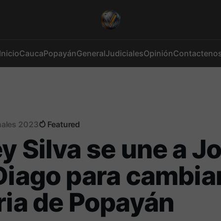
Inicio
Cauca
Popayán
General
Judiciales
Opinión
Contacteno
nales 2023
Featured
y Silva se une a J
Diago para cambiar
ria de Popayán