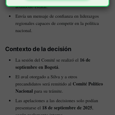
abandono estatal.
Envía un mensaje de confianza en liderazgos
regionales capaces de competir en la política
nacional.
Contexto de la decisión
16 de
La sesión del Comité se realizó el
septiembre en Bogotá
.
El aval otorgado a Silva y a otros
Comité Político
precandidatos será remitido al
Nacional
para su trámite.
Las apelaciones a las decisiones solo podían
18 de septiembre de 2025
presentarse el
,
según reglamento interno.