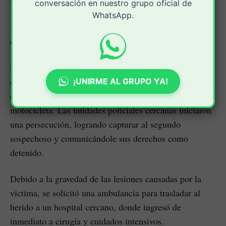
conversación en nuestro grupo oficial de
los funcionarios de policía procedieron a informar al
WhatsApp.
individuo retenido de sus derechos como persona
capturada.
La investigación preliminar reveló que el presunto
delincuente estaba acompañado por un segundo
¡UNIRME AL GRUPO YA!
cómplice que intentó escapar a bordo de una
motocicleta. Las unidades policiales cercanas iniciaron
una persecución, logrando capturar al segundo
sospechoso y comunicándole sus derechos como
detenido.
Debido a la gravedad de las lesiones causadas por la
victima, se solicitó una ambulancia para trasladar al
herido a un hospital cercano, donde ingresó de
inmediato a cirugía y cuidados intensivos.