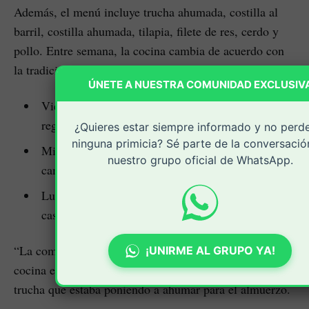
Además, el menú incluye trucha ahumada, costilla al
barril, costilla ahumada, tilapia, filete de res, cerdo y
pollo. Entre semana, la cocina cambia de acuerdo con
la tradición local y los ingredientes disponibles.
ÚNETE A NUESTRA COMUNIDAD EXCLUSIV
Viernes: sopa de mote, una receta típica de la
región.
¿Quieres estar siempre informado y no perd
ninguna primicia? Sé parte de la conversació
Miércoles: sopa de ají, preparada al estilo
nuestro grupo oficial de WhatsApp.
campesino.
Lunes y martes: distintas variedades de sopas
caseras.
“La comida es 100 % casera y campesina. Todo se
¡UNIRME AL GRUPO YA!
cocina en leña”, explicó Alejandra mientras mostraba la
trucha que estaba poniendo a ahumar para el almuerzo.