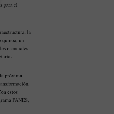
s para el
raestructura, la
e quinoa, un
les esenciales
iarias.
 la próxima
ransformación,
Con estos
rograma PANES,