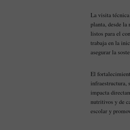
La visita técnic
planta, desde la
listos para el c
trabaja en la in
asegurar la soste
El fortalecimien
infraestructura,
impacta directam
nutritivos y de c
escolar y promov