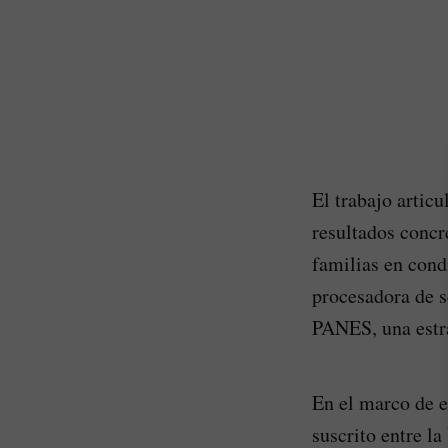
El trabajo artic
resultados concr
familias en cond
procesadora de s
PANES, una estra
En el marco de e
suscrito entre l