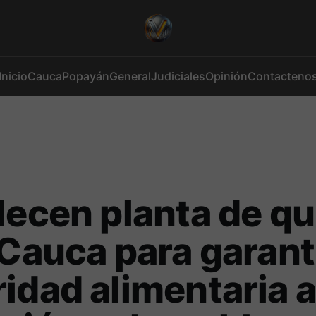
Inicio
Cauca
Popayán
General
Judiciales
Opinión
Contacteno
lecen planta de q
 Cauca para garant
idad alimentaria 