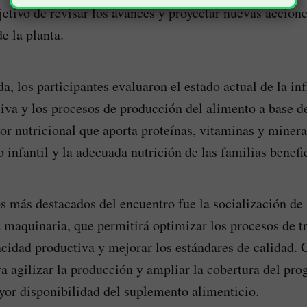
jetivo de revisar los avances y proyectar nuevas accione
e la planta.
a, los participantes evaluaron el estado actual de la inf
iva y los procesos de producción del alimento a base d
lor nutricional que aporta proteínas, vitaminas y minera
o infantil y la adecuada nutrición de las familias benefic
s más destacados del encuentro fue la socialización de
 maquinaria, que permitirá optimizar los procesos de t
cidad productiva y mejorar los estándares de calidad. 
ra agilizar la producción y ampliar la cobertura del p
or disponibilidad del suplemento alimenticio.