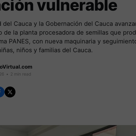
ción vulnerable
d del Cauca y la Gobernación del Cauca avanza
o de la planta procesadora de semillas que pro
ama PANES, con nueva maquinaria y seguimient
niñas, niños y familias del Cauca.
coVirtual.com
26
•
2 min read