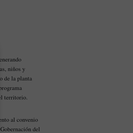
generando
as, niños y
o de la planta
 programa
 territorio.
ento al convenio
a Gobernación del