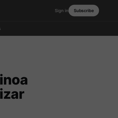
Sign in
Subscribe
s
uinoa
izar
a