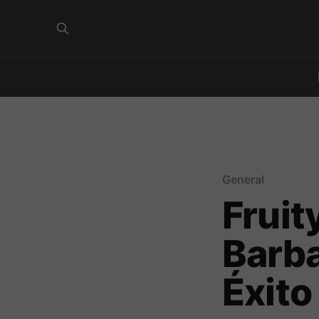
General
Fruit
Barba
Éxit