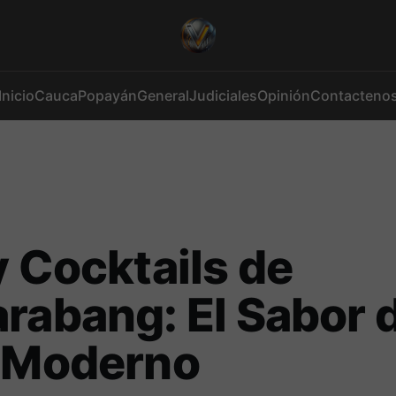
Inicio
Cauca
Popayán
General
Judiciales
Opinión
Contacteno
y Cocktails de
rabang: El Sabor 
o Moderno