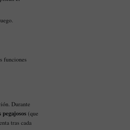
juego.
us funciones
ción. Durante
 pegajosos
(que
nta tras cada