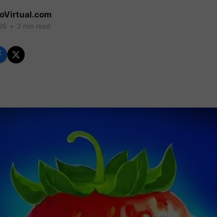
coVirtual.com
26
•
3 min read