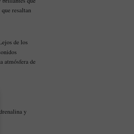
 brillantes que
s que resaltan
Lejos de los
sonidos
na atmósfera de
drenalina y