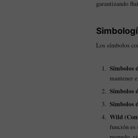
garantizando flu
Simbologí
Los símbolos com
Símbolos d
mantener el
Símbolos d
Símbolos d
Wild (Com
función es 
menudo, v