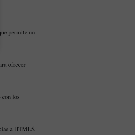
 que permite un
ara ofrecer
 con los
acias a HTML5,