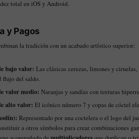
idez total en iOS y Android.
a y Pagos
binan la tradición con un acabado artístico superior:
e bajo valor:
Las clásicas cerezas, limones y ciruelas,
 flujo del saldo.
e valor medio:
Naranjas y sandías con texturas hiperre
e alto valor:
El icónico número 7 y copas de cóctel el
odín):
Representado por una coctelera o el logo del ju
sustituir a otros símbolos para crear combinaciones gan
multiplicadores
iene acompañado de
que duplican o tri