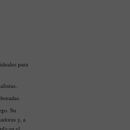
 ideales para
alistas.
aboradas.
ego. Su
adoras y, a
plican el