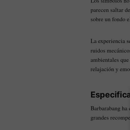
Los símbolos no 
parecen saltar de
sobre un fondo 
La experiencia s
ruidos mecánicos
ambientales que 
relajación y emo
Especific
Barbarabang ha d
grandes recompe