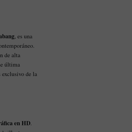
abang
, es una
 contemporáneo.
n de alta
de última
 exclusivo de la
ráfica en HD
.