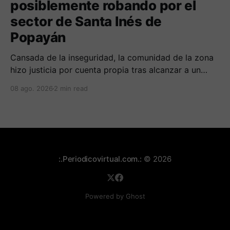
posiblemente robando por el
sector de Santa Inés de
Popayán
Cansada de la inseguridad, la comunidad de la zona
hizo justicia por cuenta propia tras alcanzar a un
sujeto señalado de robar por esta sector de la
08 ago. 2026
2 min read
comuna cuatro. La gente pedía que lo incineraran,
como pasó con la moto que al parecer usaba para
afectar a la comunidad.
:.Periodicovirtual.com.:
© 2026
Powered by Ghost