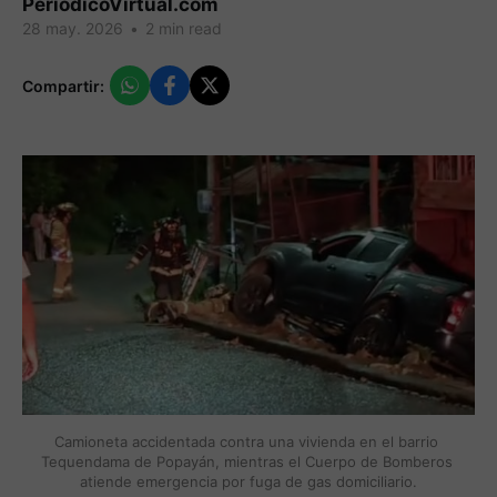
PeriodicoVirtual.com
28 may. 2026
•
2 min read
Compartir:
Camioneta accidentada contra una vivienda en el barrio 
Tequendama de Popayán, mientras el Cuerpo de Bomberos 
atiende emergencia por fuga de gas domiciliario.