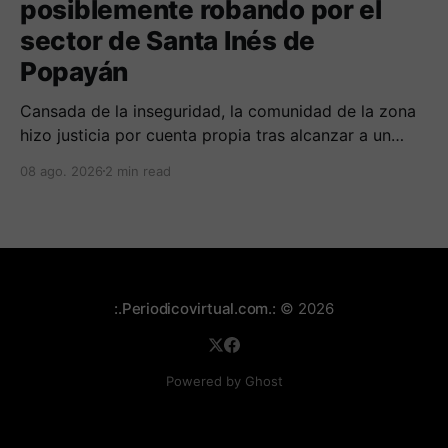
posiblemente robando por el
sector de Santa Inés de
Popayán
Cansada de la inseguridad, la comunidad de la zona
hizo justicia por cuenta propia tras alcanzar a un
sujeto señalado de robar por esta sector de la
08 ago. 2026
2 min read
comuna cuatro. La gente pedía que lo incineraran,
como pasó con la moto que al parecer usaba para
afectar a la comunidad.
:.Periodicovirtual.com.:
© 2026
Powered by Ghost