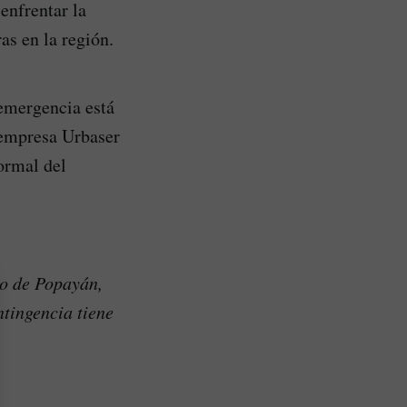
enfrentar la
as en la región.
 emergencia está
 empresa Urbaser
ormal del
lo de Popayán,
ntingencia tiene