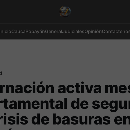
Inicio
Cauca
Popayán
General
Judiciales
Opinión
Contacteno
d
rnación activa me
tamental de segu
risis de basuras e