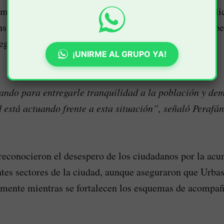
ma, la Gobernación del Cauca, junto con Ejército, Polic
stituciones, adelanta acciones coordinadas para recupe
eguridad y garantizar la continuidad de la operación.
¡UNIRME AL GRUPO YA!
ndo para entregarle tranquilidad a la población y dem
d está actuando frente a esta situación”, señaló Perafán
reconocieron el desespero de los ciudadanos por la ac
ntes sectores de la ciudad, aunque aseguraron que Urba
lmente mientras se fortalecen los esquemas de acompa