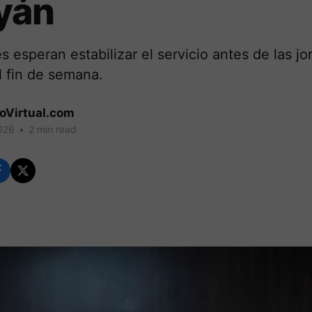
yán
s esperan estabilizar el servicio antes de las j
l fin de semana.
coVirtual.com
026
•
2 min read