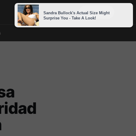
Sign in
Subscribe
s
sa
ridad
n