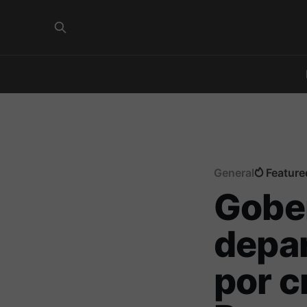
General
Feature
Gobe
depar
por c