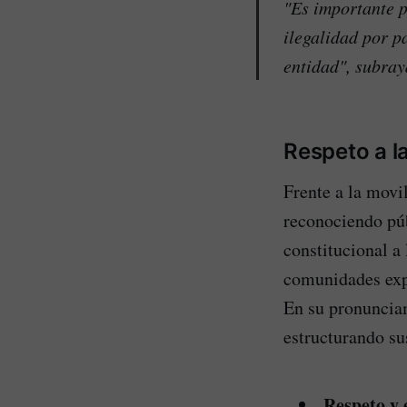
"Es importante p
ilegalidad por p
entidad"
, subra
Respeto a l
Frente a la movi
reconociendo púb
constitucional a
comunidades exp
En su pronunciam
estructurando sus
Respeto y 