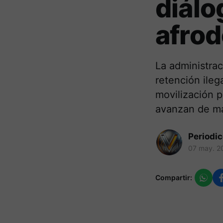
diál
afro
La administra
retención ileg
movilización 
avanzan de m
Periodi
07 may. 2
Compartir: