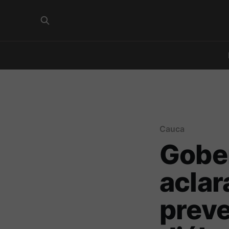
Cauca
Gobe
aclar
preve