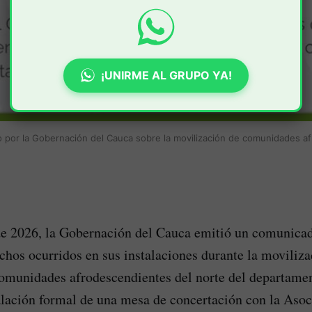
¡UNIRME AL GRUPO YA!
o por la Gobernación del Cauca sobre la movilización de comunidades 
e 2026, la Gobernación del Cauca emitió un comunicado
echos ocurridos en sus instalaciones durante la moviliza
omunidades afrodescendientes del norte del departamen
alación formal de una mesa de concertación con la Asoc