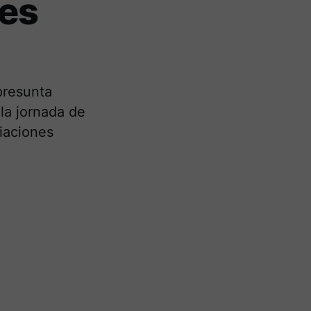
es
presunta
la jornada de
iaciones