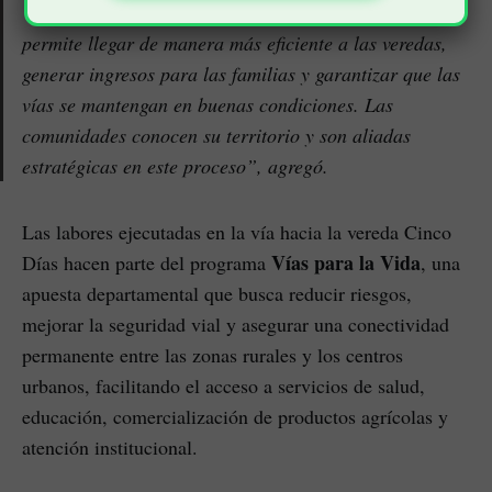
“Este modelo con participación comunitaria nos
permite llegar de manera más eficiente a las veredas,
generar ingresos para las familias y garantizar que las
vías se mantengan en buenas condiciones. Las
comunidades conocen su territorio y son aliadas
estratégicas en este proceso”, agregó.
Las labores ejecutadas en la vía hacia la vereda Cinco
Vías para la Vida
Días hacen parte del programa
, una
apuesta departamental que busca reducir riesgos,
mejorar la seguridad vial y asegurar una conectividad
permanente entre las zonas rurales y los centros
urbanos, facilitando el acceso a servicios de salud,
educación, comercialización de productos agrícolas y
atención institucional.