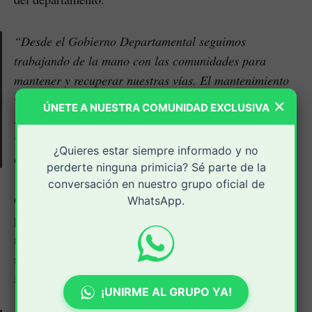
“Desde el Gobierno Departamental seguimos
trabajando de la mano con las comunidades para
mantener y recuperar nuestras vías. El mantenimiento
vial rutinario no solo mejora la movilidad, sino que
×
ÚNETE A NUESTRA COMUNIDAD EXCLUSIVA
salva vidas, protege la inversión pública y dignifica la
vida de quienes habitan en el campo caucano”, afirmó
¿Quieres estar siempre informado y no
el mandatario.
perderte ninguna primicia? Sé parte de la
conversación en nuestro grupo oficial de
Guzmán explicó que el programa se basa en la
WhatsApp.
participación activa de la comunidad
, lo que permite
no solo generar empleo local, sino también fortalecer el
sentido de corresponsabilidad en el cuidado de la
infraestructura vial.
¡UNIRME AL GRUPO YA!