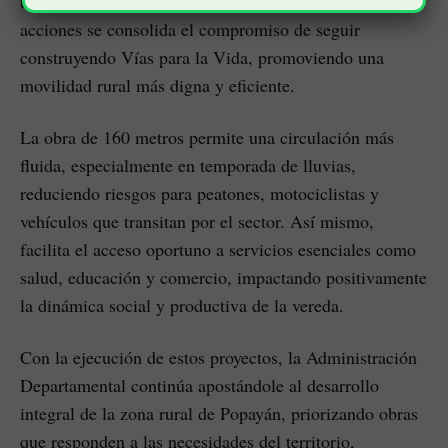
trayectos más seguros, estables y funcionales. Con estas
acciones se consolida el compromiso de seguir
construyendo Vías para la Vida, promoviendo una
movilidad rural más digna y eficiente.
La obra de 160 metros permite una circulación más
fluida, especialmente en temporada de lluvias,
reduciendo riesgos para peatones, motociclistas y
vehículos que transitan por el sector. Así mismo,
facilita el acceso oportuno a servicios esenciales como
salud, educación y comercio, impactando positivamente
la dinámica social y productiva de la vereda.
Con la ejecución de estos proyectos, la Administración
Departamental continúa apostándole al desarrollo
integral de la zona rural de Popayán, priorizando obras
que responden a las necesidades del territorio,