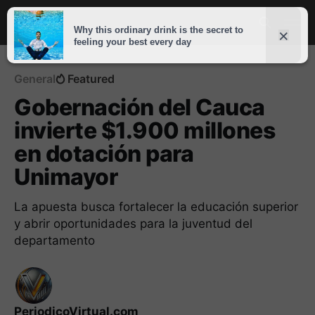
General
Featured
Gobernación del Cauca
invierte $1.900 millones
en dotación para
Unimayor
La apuesta busca fortalecer la educación superior
y abrir oportunidades para la juventud del
departamento
PeriodicoVirtual.com