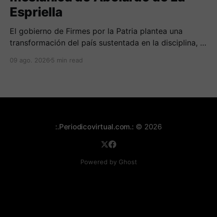
Espriella
El gobierno de Firmes por la Patria plantea una
transformación del país sustentada en la disciplina, el
fortalecimiento de la familia, los valores religiosos y
09 ago. 2026
5 min read
una mayor presencia de los uniformados en el
territorio
:.Periodicovirtual.com.:
© 2026
Powered by Ghost