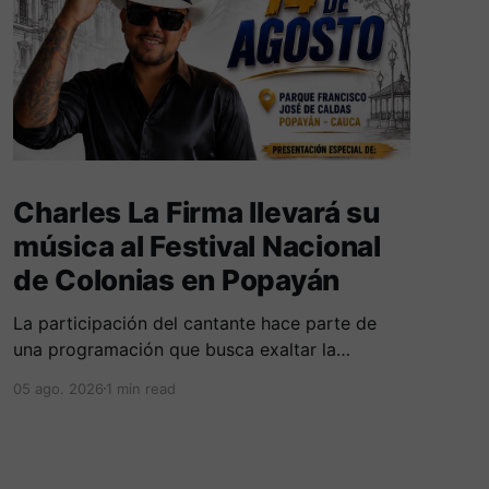
Charles La Firma llevará su
música al Festival Nacional
de Colonias en Popayán
La participación del cantante hace parte de
una programación que busca exaltar la
diversidad cultural, las tradiciones y las
05 ago. 2026
1 min read
expresiones artísticas de distintas regiones del
país. D