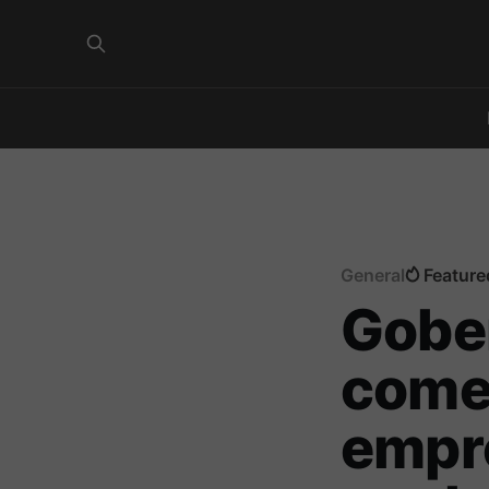
General
Feature
Gober
come
empr