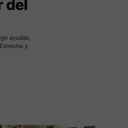
r del
egó ayudas,
 Estrecho y