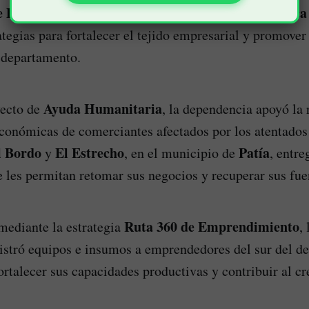
e Desarrollo Económico y Competitividad del Cauca
tegias para fortalecer el tejido empresarial y promover 
 departamento.
Ayuda Humanitaria
yecto de
, la dependencia apoyó la
económicas de comerciantes afectados por los atentados 
l Bordo
El Estrecho
Patía
y
, en el municipio de
, entr
 les permitan retomar sus negocios y recuperar sus fue
Ruta 360 de Emprendimiento
mediante la estrategia
,
istró equipos e insumos a emprendedores del sur del d
fortalecer sus capacidades productivas y contribuir al c