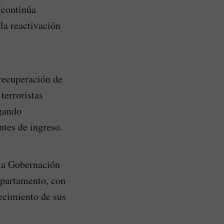
continúa
la reactivación
 recuperación de
terroristas
egando
ntes de ingreso.
 la Gobernación
epartamento, con
recimiento de sus