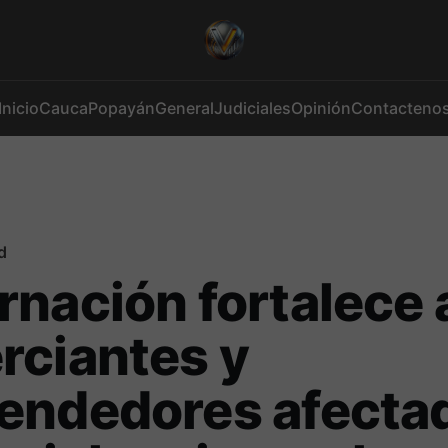
Inicio
Cauca
Popayán
General
Judiciales
Opinión
Contacteno
d
nación fortalece 
rciantes y
endedores afecta