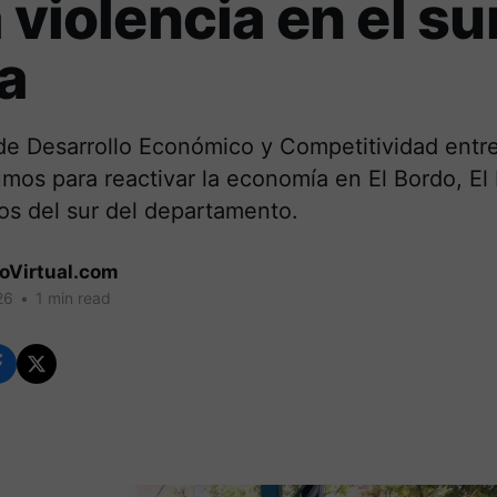
a violencia en el su
a
 de Desarrollo Económico y Competitividad entr
mos para reactivar la economía en El Bordo, El
os del sur del departamento.
coVirtual.com
26
•
1 min read