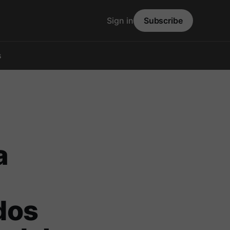
Sign in
Subscribe
s
a
dos