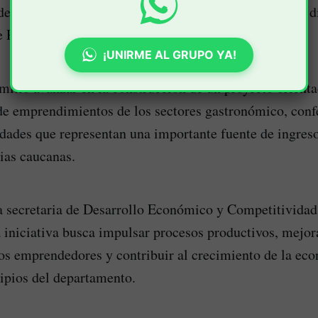
el Cauca sostuvo una reunión de articulación con las di
e Popayán.
¡UNIRME AL GRUPO YA!
mitió avanzar en la construcción de un proyecto orienta
de emprendimientos de los sectores gastronómico, conf
idades que representan una importante fuente de ingres
ias caucanas.
 secretaria de Desarrollo Económico y Competitividad
 iniciativa busca impulsar procesos productivos, mejora
os emprendedores y contribuir al crecimiento de la eco
ipios del departamento.