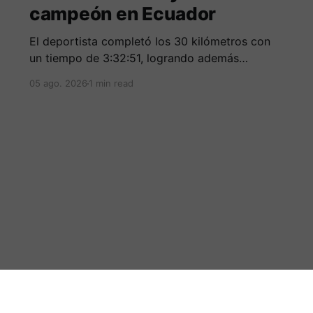
campeón en Ecuador
El deportista completó los 30 kilómetros con
un tiempo de 3:32:51, logrando además
destacarse entre los mejores corredores de la
05 ago. 2026
1 min read
clasificación general.