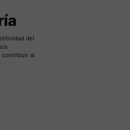
ría
titividad del
sos
contribuir al
l