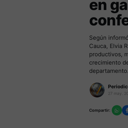
en ga
confe
Según informó
Cauca, Elvia R
productivos, m
crecimiento de
departamento
Periodi
27 may. 2
Compartir: