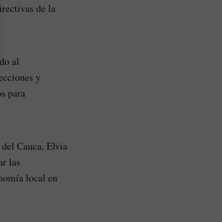
rectivas de la
do al
ecciones y
os para
 del Cauca, Elvia
r las
nomía local en