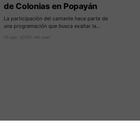
de Colonias en Popayán
La participación del cantante hace parte de
una programación que busca exaltar la
diversidad cultural, las tradiciones y las
05 ago. 2026
1 min read
expresiones artísticas de distintas regiones del
país. D
Powered by Ghost