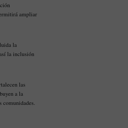
ación
ermitirá ampliar
luida la
sí la inclusión
talecen las
buyen a la
las comunidades.