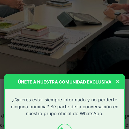
×
ÚNETE A NUESTRA COMUNIDAD EXCLUSIVA
¿Quieres estar siempre informado y no perderte
ninguna primicia? Sé parte de la conversación en
nuestro grupo oficial de WhatsApp.
 de fortalecer la economía popular y generar nuevas op
es del departamento, la Secretaría de Desarrollo Econ