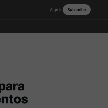
Sign in
Subscribe
s
 para
entos