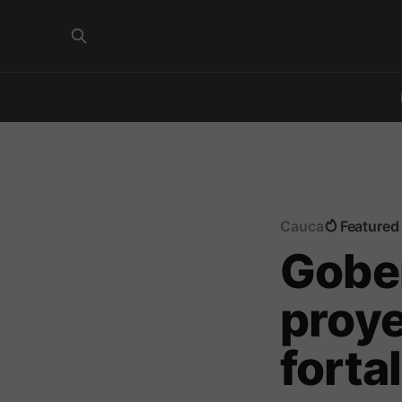
Cauca
Featured
Gobe
proye
forta