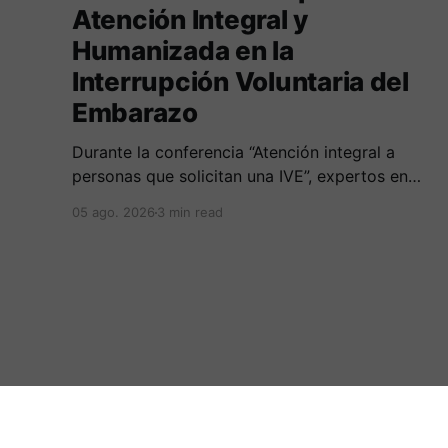
Atención Integral y
Humanizada en la
Interrupción Voluntaria del
Embarazo
Durante la conferencia “Atención integral a
personas que solicitan una IVE”, expertos en
salud, derecho y derechos humanos
05 ago. 2026
3 min read
compartieron sus conocimientos sobre cómo
abordar esta temática desde una perspectiva
multidimensional
:.Periodicovirtual.com.:
© 2026