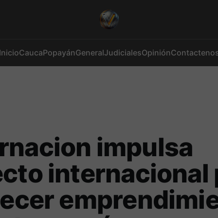
Inicio
Cauca
Popayán
General
Judiciales
Opinión
Contacteno
rnacion impulsa
cto internacional
lecer emprendimi