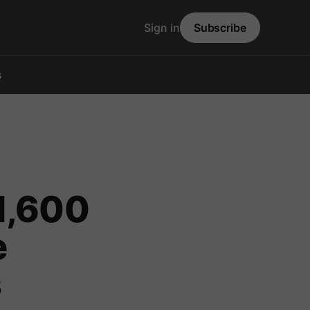
Sign in
Subscribe
s
1,600
e
s