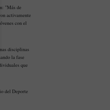
ón: "Más de
aron activamente
jóvenes con el
nas disciplinas
ando la fase
dividuales que
io del Deporte