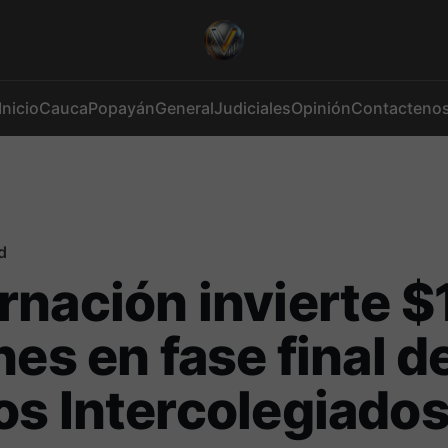
Inicio
Cauca
Popayán
General
Judiciales
Opinión
Contacteno
d
nación invierte $
nes en fase final d
s Intercolegiado