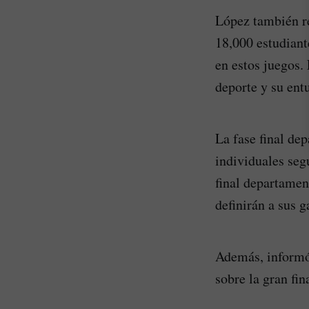
López también re
18,000 estudiant
en estos juegos.
deporte y su ent
La fase final de
individuales se
final departamen
definirán a sus 
Además, informó 
sobre la gran fin