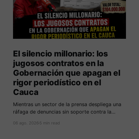
El silencio millonario: los
jugosos contratos en la
Gobernación que apagan el
rigor periodístico en el
Cauca
Mientras un sector de la prensa despliega una
ráfaga de denuncias sin soporte contra la
Alcaldía de Popayán por falta de pauta,
06 ago. 2026
5 min read
documentos oficiales revelan acuerdos por 140
millones de pesos con el gobierno