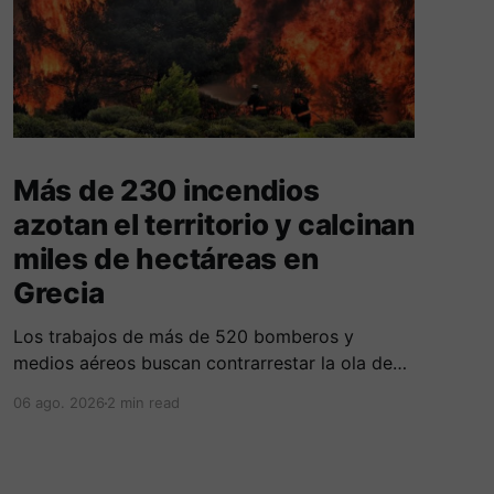
Más de 230 incendios
azotan el territorio y calcinan
miles de hectáreas en
Grecia
Los trabajos de más de 520 bomberos y
medios aéreos buscan contrarrestar la ola de
más de 230 incendios en Grecia, la cual deja
06 ago. 2026
2 min read
cinco fallecidos, miles de evacuados e
investigados por negligencias en redes
eléctricas y faenas agrícolas.