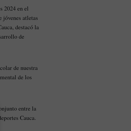
s 2024 en el
e jóvenes atletas
Cauca, destacó la
sarrollo de
colar de nuestra
amental de los
onjunto entre la
deportes Cauca.