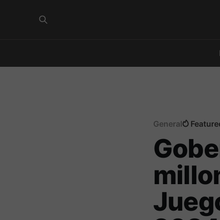
General
Feature
Gober
millo
Juego