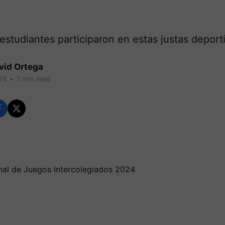
estudiantes participaron en estas justas deport
vid Ortega
24
•
1 min read